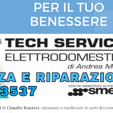
i
di
Claudio Ranieri
, chiamato a risollevare le sorti dei ro