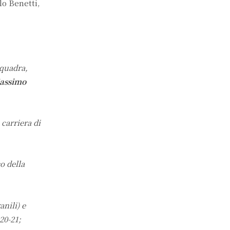
o Benetti,
squadra,
Massimo
 carriera di
o della
anili) e
20-21;