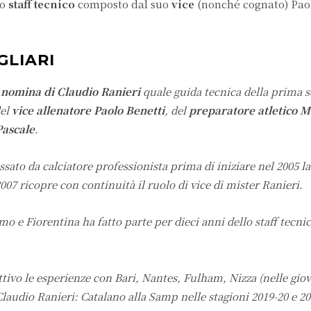
lo
staff tecnico
composto dal suo
vice
(nonché cognato) Paol
GLIARI
a
nomina di Claudio Ranieri
quale guida tecnica della prima 
el
vice allenatore Paolo Benetti
, del
preparatore atletico 
Pascale
.
sato da calciatore professionista prima di iniziare nel 2005 la
2007 ricopre con continuità il ruolo di vice di mister Ranieri.
mo e Fiorentina ha fatto parte per dieci anni dello staff tecnic
attivo le esperienze con Bari, Nantes, Fulham, Nizza (nelle giov
audio Ranieri: Catalano alla Samp nelle stagioni 2019-20 e 20