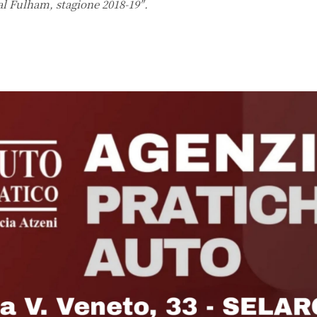
 al Fulham, stagione 2018-19″.