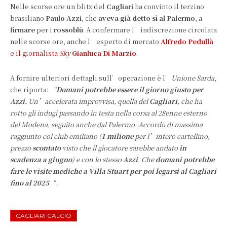
Nelle scorse ore un blitz del
Cagliari
ha convinto il terzino
brasiliano
Paulo Azzi
, che
aveva già detto sì al Palermo
, a
firmare
per i
rossoblù
. A confermare l’indiscrezione circolata
nelle scorse ore, anche l’esperto di mercato
Alfredo Pedullà
e il giornalista
Sky
Gianluca Di Marzio
.
A fornire ulteriori dettagli sull’operazione è l’
Unione Sarda
,
che riporta:
“
Domani potrebbe essere il giorno giusto per
Azzi.
Un’accelerata improvvisa, quella del
Cagliari
, che ha
rotto gli indugi passando in testa nella corsa al 28enne esterno
del Modena, seguito anche dal Palermo. Accordo di massima
raggiunto col club emiliano (
1 milione
per l’intero cartellino,
prezzo
scontato
visto che il giocatore sarebbe andato
in
scadenza a giugno
) e con lo stesso
Azzi
. Che
domani potrebbe
fare le visite mediche a Villa Stuart per poi legarsi al Cagliari
fino al 2025
“.
CAGLIARI CALCIO