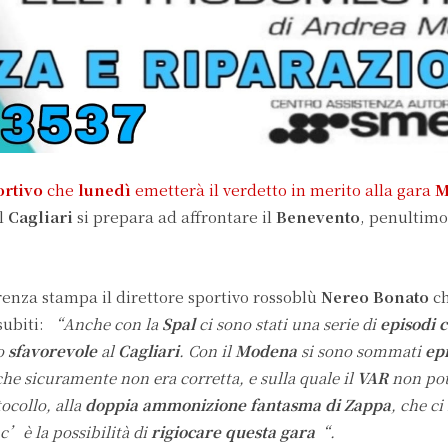
ortivo
che
lunedì
emetterà il verdetto in merito alla gara
M
l
Cagliari
si prepara ad affrontare il
Benevento
, penultimo
renza stampa il direttore sportivo rossoblù
Nereo Bonato
ch
subiti:
“Anche con la
Spal
ci sono stati una serie di
episodi 
to
sfavorevole
al
Cagliari
. Con il
Modena
si sono sommati
ep
che sicuramente non era corretta, e sulla quale il
VAR
non po
ocollo, alla
doppia ammonizione fantasma di Zappa
, che c
c’è la possibilità di
rigiocare questa gara
“.