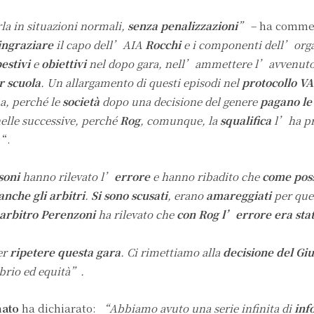
la in situazioni normali,
senza penalizzazioni
”
– ha comme
ingraziare
il capo dell’AIA
Rocchi
e i componenti dell’org
estivi
e
obiettivi
nel dopo gara, nell’ammettere l’avvenuto
r scuola
. U
n allargamento di questi episodi nel
protocollo V
ma, perché le
società
dopo una decisione del genere
pagano le
elle successive, perché
Rog
, comunque, la
squalifica
l’ha p
“.
soni
hanno rilevato l’
errore
e hanno ribadito che
come pos
anche gli arbitri
.
Si sono scusati
, erano
amareggiati
per que
arbitro Perenzoni
ha rilevato che
con Rog l’errore era sta
er
ripetere questa gara
. Ci rimettiamo alla
decisione del Gi
ibrio ed equità”.
nato
ha dichiarato:
“Abbiamo avuto una serie infinita di
inf