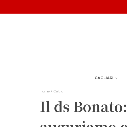
CAGLIARI
Home
Calcio
Il ds Bonato
auguriamo c