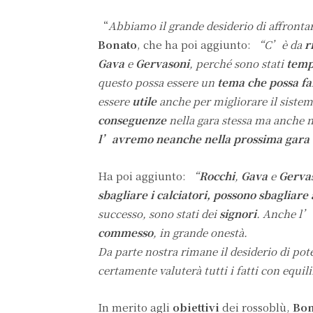
“
Abbiamo il grande desiderio di affrontar
Bonato
, che ha poi aggiunto:
“C’è da
r
Gava
e
Gervasoni
, perché sono stati
temp
questo possa essere un
tema che possa fa
essere
utile
anche per migliorare il siste
conseguenze
nella gara stessa ma anche n
l’avremo neanche nella prossima gara
Ha poi aggiunto:
“
Rocchi
,
Gava
e
Gerva
sbagliare i calciatori, possono sbagliare 
successo, sono stati dei
signori
. Anche l’
commesso
, in grande onestà.
Da parte nostra rimane il desiderio di pot
certamente valuterà tutti i fatti con equil
In merito agli
obiettivi
dei rossoblù,
Bo