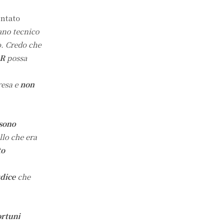
ntato
ano tecnico
. Credo che
AR
possa
resa e
non
sono
llo che era
to
udice
che
ortuni