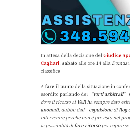
In attesa della decisione del
Giudice Sp
Cagliari
,
sabato
alle ore
14
alla
Domus
i
classifica.
A
fare il punto
della situazione in confe
esordito parlando dei
“
torti arbitrali
”
dove il ricorso al
VAR
ha sempre dato esi
anomali
, dubbi: dall’
espulsione
di
Rog
intervenire perché non è previsto nel prot
la possibilità di
fare ricorso
per capire se 