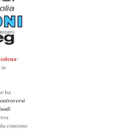
odena-
 in
e ha
controversi
isodi
teva
i ha concesso