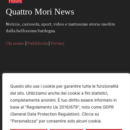
Quattro Mori News
Notizie, curiosità, sport, video e tantissime storie inedite
dalla bellissima Sardegna.
Chi siamo
|
Pubblicità
|
Privacy
CONTATTI
Questo sito usa i cookie per garantire tutte le funzionalità
del sito. Utilizziamo anche dei cookie a fini statistici,
REDAZIONE
completamente anonimi. È tuo diritto essere informato in
redazione@quattromorinews.it
base al "Regolamento Ue 2016/679", noto come GDPR
(General Data Protection Regulation). Clicca su
COMMERCIALE
"Personalizza" per consentire solo alcuni cookie.
commerciale@quattromorinews.it