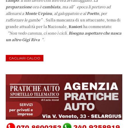
campo
: il mio lavoro con loro era avvantaggiato.
La
preparazione
ora è
cambiata
, ma all’epoca li portavo ad
allenarsi a
Monte Urpinu
, al galoppatoio e al
Poetto
, per
rafforzare le gambe”
. Sulla mancanza di un attaccante, tema di
grande attualità per la Nazionale,
Ranieri
ha commentato:
“Non vedo carenza, ci sono i cicli.
Bisogna aspettare che nasca
un altro Gigi Riva
“.
CAGLIARI CALCIO