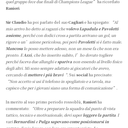
quel gruppo fece due finali di Champions League”
ha ricordato
Ranieri
.
Sir Claudio
ha poi parlato del
suo
Cagliari
e ha spiegato:
“Al
mio arrivo ho detto ai ragazzi che
volevo Lapadula e Pavoletti
assieme
, perché con dodici cross a partita arrivano un gol, un
rigore o un’azione pericolosa, poi però
Pavoletti
si è fatto male.
Mancosu
lo posso mettere adesso, non un mese fa che non era
pronto. E
Azzi
, che ho inserito subito, l’ho dovuto togliere
perché faceva due allunghi e
spariva
non essendo al livello fisico
degli altri. Mi sono sempre adattato ai giocatori che avevo,
cercando di
mettere i più bravi
“.
Sui
social
ha precisato:
“Non accetto si usi il telefono in spogliatoio e a tavola, ma
capisco che per i giovani siano una forma di comunicazione”.
In merito al suo primo periodo rossoblù,
Ranieri
ha
commentato:
“Oltre a preparare la squadra dal punto di vista
tattico, tecnico e motivazionale, devi saper
leggere la partita
.
I
vari
Bernardini
e
Pulga sapevano come posizionarsi in