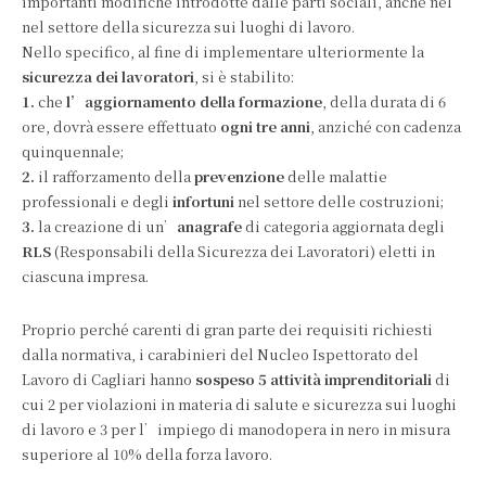
importanti modifiche introdotte dalle parti sociali, anche nel
nel settore della sicurezza sui luoghi di lavoro.
Nello specifico, al fine di implementare ulteriormente la
sicurezza dei lavoratori
, si è stabilito:
1.
che
l’aggiornamento della formazione
, della durata di 6
ore, dovrà essere effettuato
ogni tre anni
, anziché con cadenza
quinquennale;
2.
il rafforzamento della
prevenzione
delle malattie
professionali e degli
infortuni
nel settore delle costruzioni;
3.
la creazione di un’
anagrafe
di categoria aggiornata degli
RLS
(Responsabili della Sicurezza dei Lavoratori) eletti in
ciascuna impresa.
Proprio perché carenti di gran parte dei requisiti richiesti
dalla normativa, i carabinieri del Nucleo Ispettorato del
Lavoro di Cagliari hanno
sospeso 5 attività imprenditoriali
di
cui 2 per violazioni in materia di salute e sicurezza sui luoghi
di lavoro e 3 per l’impiego di manodopera in nero in misura
superiore al 10% della forza lavoro.