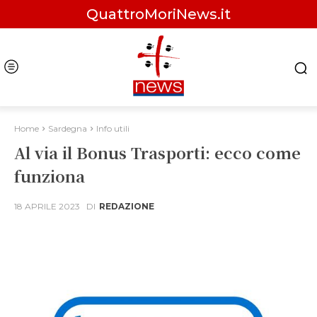
QuattroMoriNews.it
Home
Sardegna
Info utili
Al via il Bonus Trasporti: ecco come
funziona
18 APRILE 2023
DI
REDAZIONE