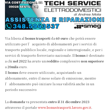
Via libera al
bonus trasporti
da
60 euro
che potrà essere
utilizzato per l’acquisto di abbonamenti per i servizi di
trasporto pubblico locale, regionale e interregionale, e per i
servizi di trasporto ferroviario nazionale. Il
bonus
è destinato
a chi
nel 2022
ha avuto un
reddito
complessivo
non superiore
a
20mila
euro.
Il
bonus
deve essere utilizzato, acquistando un
abbonamento, entro il mese solare di emissione, mentre
l’abbonamento può iniziare la sua validità anche in un
periodo successivo
La
domanda
va presentata
entro il 31 dicembre 2023
attraverso il portale
www.bonustrasporti.lavoro.gov.it
.