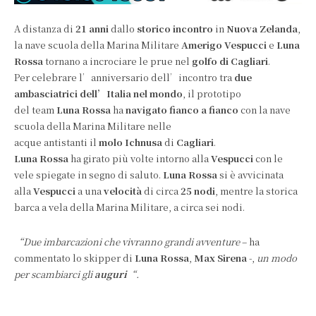
A distanza di
21 anni
dallo
storico incontro
in
Nuova Zelanda
,
la nave scuola della Marina Militare
Amerigo
Vespucci
e
Luna
Rossa
tornano a incrociare le prue nel
golfo di Cagliari
.
Per celebrare l’anniversario dell’incontro tra
due
ambasciatrici dell’Italia nel mondo
, il prototipo
del team
Luna Rossa
ha
navigato fianco a fianco
con la nave
scuola della Marina Militare nelle
acque antistanti il
molo Ichnusa
di
Cagliari
.
Luna Rossa
ha girato più volte intorno alla
Vespucci
con le
vele spiegate in segno di saluto.
Luna Rossa
si è avvicinata
alla
Vespucci
a una
velocità
di circa
25 nodi
, mentre la storica
barca a vela della Marina Militare, a circa sei nodi.
“Due imbarcazioni che vivranno grandi avventure
– ha
commentato lo skipper di
Luna Rossa
,
Max Sirena
-,
un modo
per scambiarci gli
auguri
“.