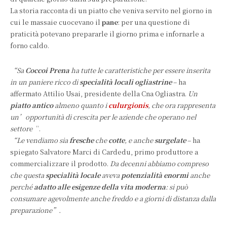
La storia racconta di un piatto che veniva servito nel giorno in
cui le massaie cuocevano il
pane
: per una questione di
praticità potevano prepararle il giorno prima e infornarle a
forno caldo.
“Sa
Coccoi Prena
ha tutte le caratteristiche per essere inserita
in un paniere ricco di
specialità locali ogliastrine
– ha
affermato Attilio Usai, presidente della Cna Ogliastra.
Un
piatto antico
almeno quanto i
culurgionis
, che ora rappresenta
un’opportunità di crescita per le aziende che operano nel
settore
“.
“Le vendiamo sia
fresche
che
cotte
, e anche
surgelate
– ha
spiegato Salvatore Marci di Cardedu, primo produttore a
commercializzare il prodotto.
Da decenni abbiamo compreso
che questa
specialità locale
aveva
potenzialità enormi
anche
perché
adatto alle esigenze della vita moderna
: si può
consumare agevolmente anche freddo e a giorni di distanza dalla
preparazione”.