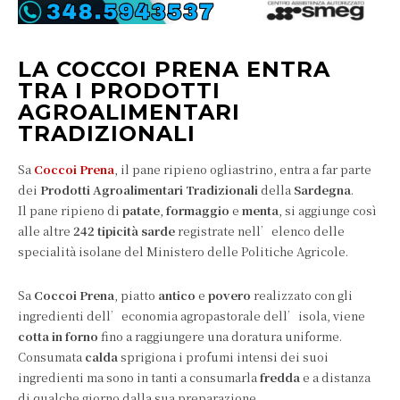
LA COCCOI PRENA ENTRA
TRA I PRODOTTI
AGROALIMENTARI
TRADIZIONALI
Sa
Coccoi Prena
, il pane ripieno ogliastrino, entra a far parte
dei
Prodotti Agroalimentari Tradizionali
della
Sardegna
.
Il pane ripieno di
patate
,
formaggio
e
menta
, si aggiunge così
alle altre
242 tipicità sarde
registrate nell’elenco delle
specialità isolane del Ministero delle Politiche Agricole.
Sa
Coccoi Prena
, piatto
antico
e
povero
realizzato con gli
ingredienti dell’economia agropastorale dell’isola, viene
cotta in forno
fino a raggiungere una doratura uniforme.
Consumata
calda
sprigiona i profumi intensi dei suoi
ingredienti ma sono in tanti a consumarla
fredda
e a distanza
di qualche giorno dalla sua preparazione.