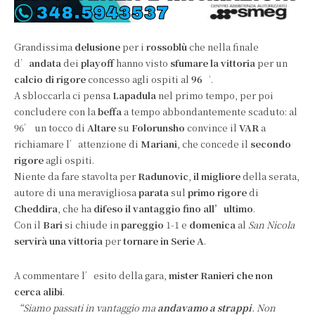
Grandissima
delusione
per i
rossoblù
che nella finale
d’
andata
dei
playoff
hanno visto
sfumare la vittoria
per un
calcio di rigore
concesso agli ospiti al
96
‘.
A sbloccarla ci pensa
Lapadula
nel primo tempo, per poi
concludere con la
beffa
a tempo abbondantemente scaduto: al
96’ un tocco di
Altare
su
Folorunsho
convince il
VAR
a
richiamare l’attenzione di
Mariani
, che concede il
secondo
rigore
agli ospiti.
Niente da fare stavolta per
Radunovic
,
il migliore
della serata,
autore di una meravigliosa
parata
sul
primo rigore
di
Cheddira
, che ha
difeso il vantaggio fino all’ultimo
.
Con il
Bari
si chiude in
pareggio
1-1 e
domenica
al
San Nicola
servirà una vittoria
per
tornare in Serie A
.
A commentare l’esito della gara,
mister Ranieri che non
cerca alibi
.
“Siamo passati in vantaggio ma
andavamo a strappi
. Non