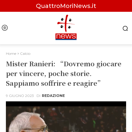
QuattroMoriNews.it
Home
Calcio
Mister Ranieri: “Dovremo giocare
per vincere, poche storie.
Sappiamo soffrire e reagire”
9 GIUGNO 2023
DI
REDAZIONE