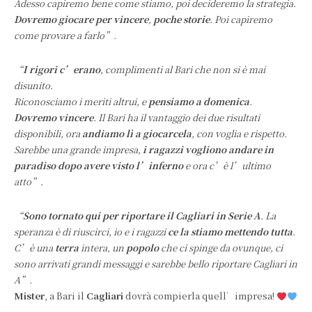
Adesso capiremo bene come stiamo, poi decideremo la strategia.
Dovremo giocare per vincere
,
poche storie
. Poi capiremo
come provare a farlo”.
“
I rigori c’erano
, complimenti al Bari che non si è mai
disunito.
Riconosciamo i meriti altrui, e
pensiamo a domenica
.
Dovremo vincere
. Il Bari ha il vantaggio dei due risultati
disponibili, ora
andiamo lì a giocarcela
, con voglia e rispetto.
Sarebbe una grande impresa,
i ragazzi vogliono andare in
paradiso dopo avere visto l’inferno
e ora c’è l’ultimo
atto”.
“
Sono tornato qui per riportare il Cagliari in Serie A
. La
speranza è di riuscirci, io e i ragazzi
ce la stiamo mettendo tutta
.
C’è una
terra
intera, un
popolo
che ci spinge da ovunque, ci
sono arrivati grandi messaggi e sarebbe bello riportare Cagliari in
A”.
Mister
, a Bari il
Cagliari
dovrà compierla quell’impresa!