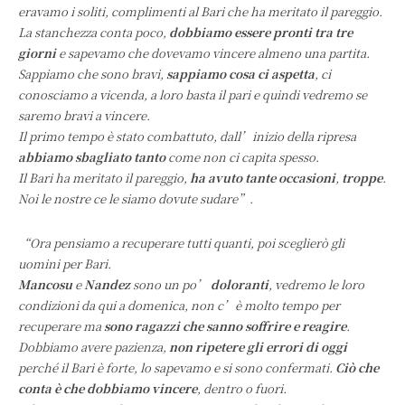
eravamo i soliti, complimenti al Bari che ha meritato il pareggio.
La stanchezza conta poco,
dobbiamo essere pronti tra tre
giorni
e sapevamo che dovevamo vincere almeno una partita.
Sappiamo che sono bravi,
sappiamo cosa ci aspetta
, ci
conosciamo a vicenda, a loro basta il pari e quindi vedremo se
saremo bravi a vincere.
Il primo tempo è stato combattuto, dall’inizio della ripresa
abbiamo sbagliato tanto
come non ci capita spesso.
Il Bari ha meritato il pareggio,
ha avuto tante occasioni
,
troppe
.
Noi le nostre ce le siamo dovute sudare”.
“Ora pensiamo a recuperare tutti quanti, poi sceglierò gli
uomini per Bari.
Mancosu
e
Nandez
sono un po’
doloranti
, vedremo le loro
condizioni da qui a domenica, non c’è molto tempo per
recuperare ma
sono ragazzi che sanno soffrire e reagire
.
Dobbiamo avere pazienza,
non ripetere gli errori di oggi
perché il Bari è forte, lo sapevamo e si sono confermati.
Ciò che
conta è che dobbiamo vincere
, dentro o fuori.