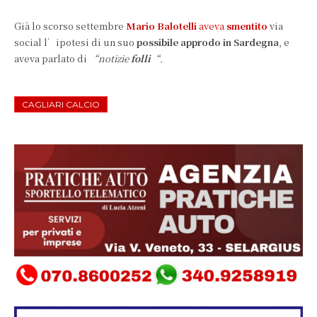
Già lo scorso settembre
Mario Balotelli
aveva
smentito
via
social l’ipotesi di un suo
possibile approdo in Sardegna
, e
aveva parlato di
“notizie
folli
“.
CAGLIARI CALCIO