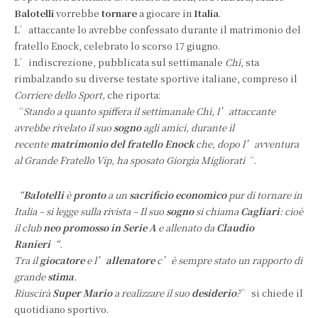
Balotelli
vorrebbe
tornare
a giocare in
Italia
.
L’attaccante lo avrebbe confessato durante il matrimonio del
fratello Enock, celebrato lo scorso 17 giugno.
L’indiscrezione, pubblicata sul settimanale
Chi
, sta
rimbalzando su diverse testate sportive italiane, compreso il
Corriere dello Sport,
che riporta:
“
Stando a quanto spiffera il settimanale Chi, l’attaccante
avrebbe rivelato il suo
sogno
agli amici, durante il
recente
matrimonio del fratello Enock
che, dopo l’avventura
al Grande Fratello Vip, ha sposato Giorgia Migliorati
“.
“
Balotelli
è
pronto
a un
sacrificio economico
pur di tornare in
Italia – si legge sulla rivista – Il suo
sogno
si chiama
Cagliari
: cioè
il club
neo promosso in Serie A
e allenato da
Claudio
Ranieri
“.
Tra il
giocatore
e l’
allenatore
c’è sempre stato un rapporto di
grande
stima
.
Riuscirà
Super Mario
a realizzare il suo
desiderio
?
” si chiede il
quotidiano sportivo.