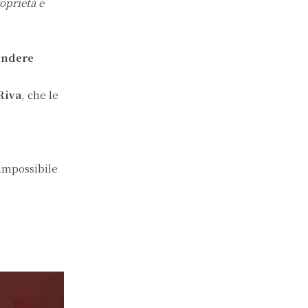
oprietà e
endere
Riva
, che le
impossibile