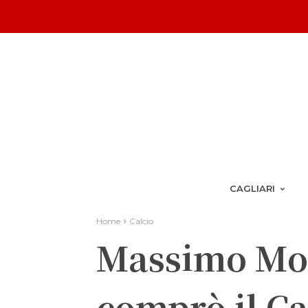
CAGLIARI
Home
Calcio
Massimo Mor
comprò il Ca