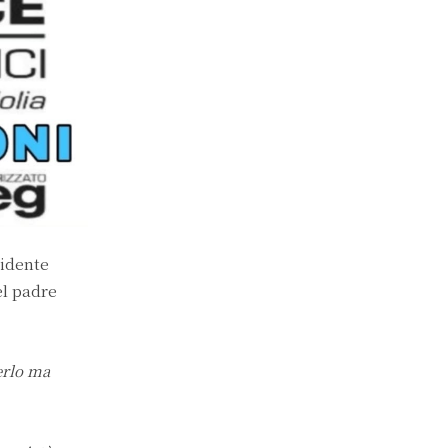
sidente
el padre
rlo
ma