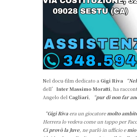
Nel docu-film dedicato a
Gigi Riva
“
Nel
dell’
Inter Massimo Moratti
, ha raccon
Angelo del
Cagliari
,
“
pur di non far an
“
Gigi Riva
era un giocatore
molto ambit
Herrera lo vedeva come un tappo per Facc
Ci provò la Juve
, ne parlò in ufficio e
mio 