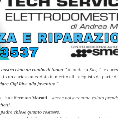
 nostro cielo un rombo di tuono
“
in onda su
Sky
, l’ex pre
tato un curioso aneddoto in merito all’acquisto da parte d
dare Gigi Riva alla Juventus
“.
o
– ha affermato
Moratti
-,
anche noi avremmo voluto prende
hetti.
padre chiese quanto costasse
.