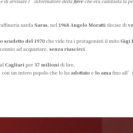
i
e di avvisare l’informatore della
Juve
che era cambiata la pr
raffineria sarda
Saras
, nel
1968
Angelo Moratti
decise di
v
co scudetto del 1970
che vide tra i protagonisti il mito
Gigi 
ecennio ad acquistare,
senza riuscirci
.
al
Cagliari
per
37 milioni
di lire.
 con un intero popolo che lo ha
adottato
e
lo ama
fino all’