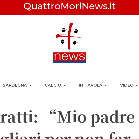
QuattroMoriNews.it
SARDEGNA
CALCIO
IN TAVOLA
VIDEO
atti: “Mio padre
gliari per non far