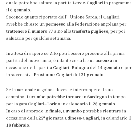
quale potrebbe saltare la partita
Lecce-Cagliari
in programma
il
6 gennaio
.
Secondo quanto riportato dall’Unione Sarda, il
Cagliari
avrebbe chiesto un
permesso
alla Federazione angolana per
trattenere
il
numero 77
sino alla
trasferta pugliese
, per poi
salutarlo
per qualche settimana.
In attesa di sapere se
Zito
potrà essere presente alla prima
partita del nuovo anno, è intanto certa la sua
assenza
in
occasione della partita
Cagliari
–
Bologna
del
14 gennaio
e per
la successiva
Frosinone-Cagliari
del
21 gennaio
.
Se la nazionale angolana dovesse interrompere il suo
cammino,
Luvumbo potrebbe tornare
in
Sardegna
in tempo
per la gara
Cagliari
–
Torino
in calendario il
28 gennaio
.
In caso di approdo in
finale
,
Luvumbo
potrebbe rientrare in
a
occasione della
25
giornata
Udinese-Cagliari
, in calendario il
18 febbraio
.