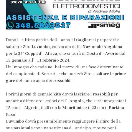
Dopo l’ultima partita dell’anno, il
Cagliari
si preparerà a
salutare
Zito Luvumbo
, convocato dalla
Nazionale Angolana
a
per la
34
Coppa d’Africa
, che si terrà in
Costa d’Avorio
dal
13 gennaio
all’
11
febbraio 2024
.
Un impegno che cade nel bel mezzo di una fase determinante
del campionato di Serie A, e che porterà
Zito
a
saltare
le
prime
gare
del nuovo anno dei
rossoblù
.
I primi giorni di gennaio
Zito
dovrà
lasciare
i
rossoblù
per
andare a difendere i colori dell’
Angola
, che sarà impegnata il
15
con l’
Algeria
, il
20
con la
Mauritania
e il
23
con il
Burkina
Faso
.
Luvumbo
dovrà presumibilmente raggiungere il
ritiro
della
sua
nazionale
con una settimana d’anticipo, motivo per il