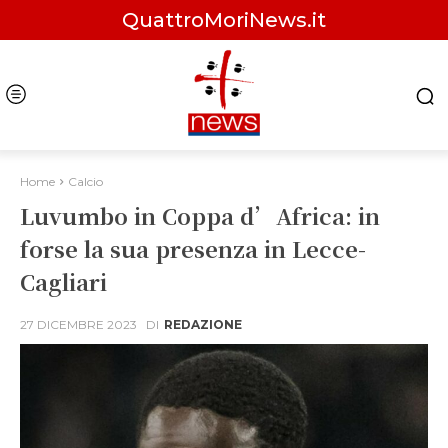
QuattroMoriNews.it
Home
Calcio
Luvumbo in Coppa d’Africa: in
forse la sua presenza in Lecce-
Cagliari
27 DICEMBRE 2023
DI
REDAZIONE