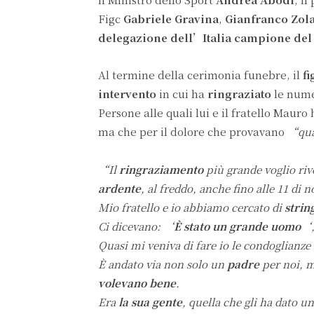
Figc
Gabriele Gravina
,
Gianfranco Zol
delegazione dell’Italia campione de
Al termine della cerimonia funebre, il
fi
intervento
in cui ha
ringraziato
le num
Persone alle quali lui e il fratello Maur
ma che per il dolore che provavano
“quas
“Il
ringraziamento
più grande voglio riv
ardente
, al freddo, anche fino alle 11 di n
Mio fratello e io abbiamo cercato di
strin
Ci dicevano: ‘
È stato un grande uomo
‘,
Quasi mi veniva di fare io le condoglianze
È andato via non solo un
padre
per noi, 
volevano bene
.
Era
la sua gente
, quella che gli ha dato u