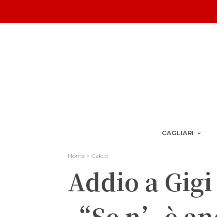
CAGLIARI
Home
Calcio
Addio a Gigi 
“Se n’è and