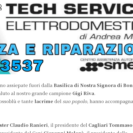
ono assiepate fuori dalla
Basilica di Nostra Signora di Bo
luto al nostro grande campione
Gigi Riva
.
rossoblù e tante
lacrime
del
suo popolo
, hanno accompagn
ster Claudio Ranieri
, il presidente del
Cagliari Tommaso 
l presidente del Coni
Giovanni Malagò
, il presidente della