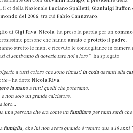
a,
il ct della Nazionale
Luciano Spalletti
,
Gianluigi Buffon
l mondo del 2006
, tra cui
Fabio Cannavaro
.
glio
di
Gigi Riva
,
Nicola
, ha preso la parola per un
commo
erosissime persone che hanno
amato
e
protetto
il
padre
.
o hanno stretto le mani e ricevuto le condoglianze in camera
i ci sentivamo di doverle fare noi a loro”
ha spiegato.
olgerlo a tutti coloro che sono rimasti
in coda
davanti alla
ca
otte
– ha detto
Nicola Riva
.
gere la mano
a tutti quelli che potevamo.
 e non solo un grande calciatore.
 a loro…
ma una persona che era come un
familiare
per tanti sardi che
na
famiglia
, che lui non aveva quando è venuto qua a 18 anni
“