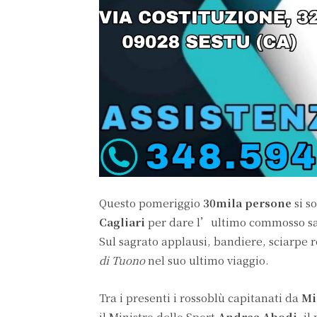
Questo pomeriggio
30mila persone
si s
Cagliari
per dare l’ultimo commosso sa
Sul sagrato applausi, bandiere, sciarpe 
di Tuono
nel suo ultimo viaggio.
Tra i presenti i rossoblù capitanati da
Mi
il Ministro dello Sport
Andrea Abodi
, i