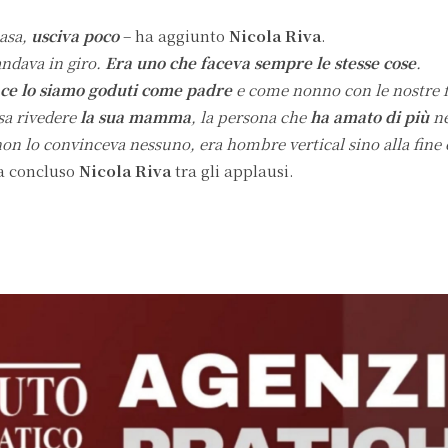
casa,
usciva poco
– ha aggiunto
Nicola Riva
.
andava in giro.
Era uno che faceva sempre le stesse cose
.
ce lo siamo goduti
come padre
e come nonno con le nostre f
sa rivedere
la sua mamma
, la persona che
ha amato di più
ne
non lo convinceva nessuno, era hombre vertical sino alla fine
 concluso
Nicola Riva
tra gli applausi.