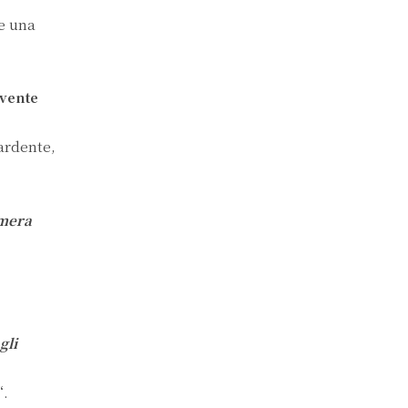
e una
vente
 ardente,
mera
gli
.