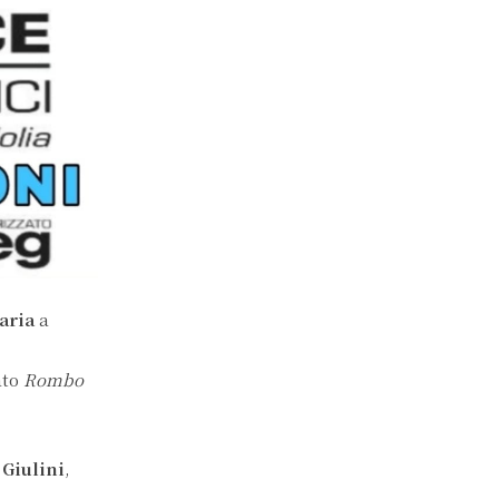
naria
a
ato
Rombo
Giulini
,