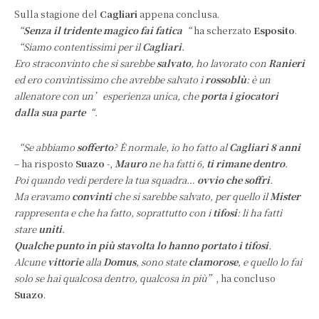
Sulla stagione del
Cagliari
appena conclusa.
“
Senza il tridente magico fai fatica
“
ha scherzato
Esposito
.
“Siamo contentissimi per il
Cagliari
.
Ero straconvinto che si sarebbe
salvato
, ho lavorato con
Ranieri
ed ero convintissimo che avrebbe salvato i
rossoblù
: è un
allenatore con un’esperienza unica, che
porta i giocatori
dalla sua parte
“.
“Se abbiamo
sofferto
? È normale, io ho fatto al
Cagliari 8 anni
– ha risposto
Suazo
-,
Mauro
ne ha fatti 6,
ti rimane dentro
.
Poi quando vedi perdere la tua squadra…
ovvio che soffri
.
Ma eravamo
convinti
che si sarebbe salvato, per quello il
Mister
rappresenta e che ha fatto, soprattutto con i
tifosi
: li ha fatti
stare
uniti
.
Qualche punto in più stavolta lo hanno portato i tifosi
.
Alcune
vittorie
alla
Domus
, sono state
clamorose
, e quello lo fai
solo se hai qualcosa dentro, qualcosa in più”
, ha concluso
Suazo
.