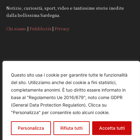
Notizie, curiosità, sport, video e tantissime storie inedite
dalla bellissima Sardegna.
Chi siamo
|
Pubblicità
|
Privacy
CONTATTI
Questo sito usa i cookie per garantire tutte le funzionalità
del sito. Utilizziamo anche dei cookie a fini statistici,
REDAZIONE
completamente anonimi. È tuo diritto essere informato in
redazione@quattromorinews.it
base al "Regolamento Ue 2016/679", noto come GDPR
(General Data Protection Regulation). Clicca su
COMMERCIALE
"Personalizza" per consentire solo alcuni cookie.
commerciale@quattromorinews.it
Personalizza
Rifiuta tutti
Accetta tutti