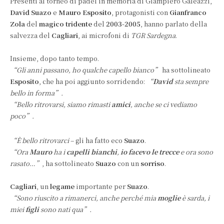
Presenti al torneo di padel in memoria di Giampiero Galeazzi,
David Suazo
e
Mauro Esposito
, protagonisti con
Gianfranco
Zola
del
magico tridente
del
2003-2005
, hanno parlato della
salvezza del
Cagliari
, ai microfoni di
TGR Sardegna
.
Insieme, dopo tanto tempo.
“Gli anni passano, ho qualche capello bianco”
ha sottolineato
Esposito
, che ha poi aggiunto sorridendo:
“
David
sta sempre
bello in forma”.
“Bello ritrovarsi, siamo rimasti
amici
, anche se ci vediamo
poco”.
“È bello ritrovarci
– gli ha fatto eco
Suazo
.
“Ora
Mauro
ha i
capelli bianchi
,
io facevo le trecce
e ora sono
rasato…”
, ha sottolineato
Suazo
con un
sorriso
.
Cagliari
, un
legame
importante per
Suazo
.
“Sono riuscito a rimanerci, anche perché mia
moglie
è sarda, i
miei
figli
sono nati qua”.