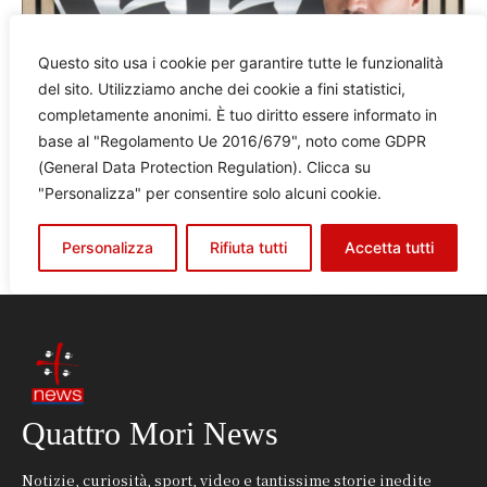
Quattro Mori News
Notizie, curiosità, sport, video e tantissime storie inedite