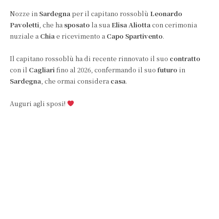
Nozze in
Sardegna
per il capitano rossoblù
Leonardo
Pavoletti
, che ha
sposato
la sua
Elisa Aliotta
con cerimonia
nuziale a
Chia
e ricevimento a
Capo Spartivento
.
Il capitano rossoblù ha di recente rinnovato il suo
contratto
con il
Cagliari
fino al 2026, confermando il suo
futuro
in
Sardegna
, che ormai considera
casa
.
Auguri agli sposi!