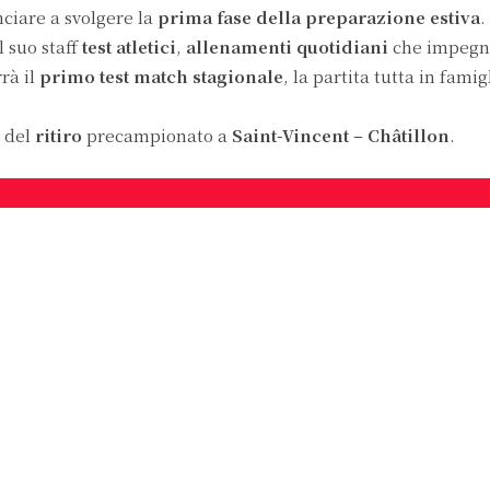
ciare a svolgere la
prima fase della preparazione estiva
.
l suo staff
test atletici
,
allenamenti quotidiani
che impegn
rrà il
primo test match stagionale
, la partita tutta in famig
e del
ritiro
precampionato a
Saint-Vincent – Châtillon
.