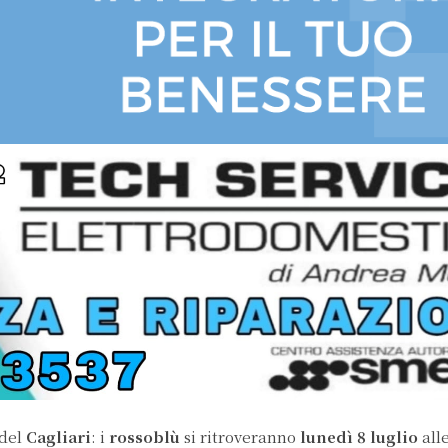
del
Cagliari
: i
rossoblù
si ritroveranno
lunedì 8 luglio
alle