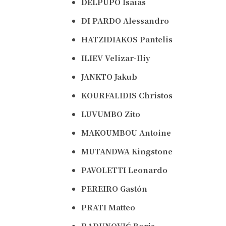
DELPUPO
Isaias
DI PARDO
Alessandro
HATZIDIAKOS
Pantelis
ILIEV
Velizar-Iliy
JANKTO
Jakub
KOURFALIDIS
Christos
LUVUMBO
Zito
MAKOUMBOU
Antoine
MUTANDWA
Kingstone
PAVOLETTI
Leonardo
PEREIRO
Gastón
PRATI
Matteo
RADUNOVIĆ
Boris