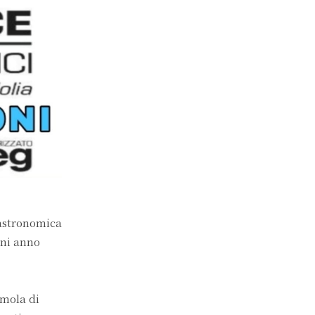
gastronomica
gni anno
emola di