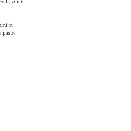
menti, come
hini in
i pasta