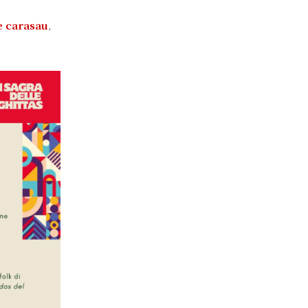
 carasau
,