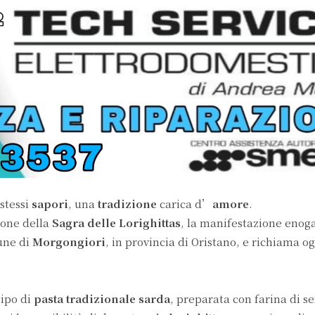
 stessi
sapori
, una
tradizione
carica d’
amore
.
ione della
Sagra delle Lorighittas
, la manifestazione eno
une di
Morgongiori
, in provincia di Oristano, e richiama o
tipo di
pasta tradizionale sarda
, preparata con farina di s