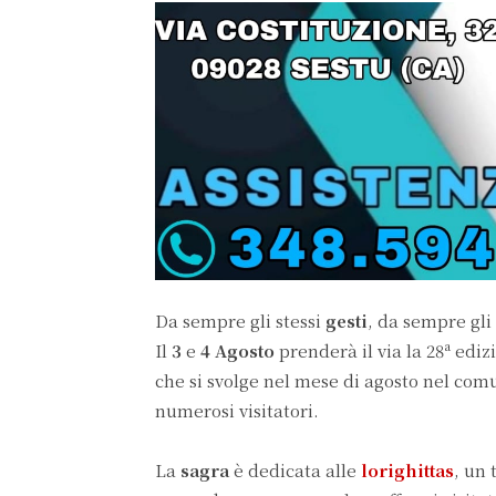
Da sempre gli stessi
gesti
, da sempre gli
a
Il
3
e
4 Agosto
prenderà il via la 28
ediz
che si svolge nel mese di agosto nel com
numerosi visitatori.
La
sagra
è dedicata alle
lorighittas
, un 