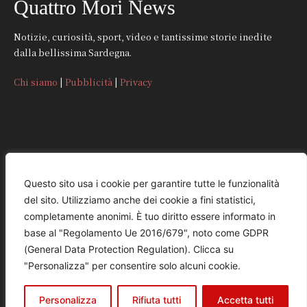
Quattro Mori News
Notizie, curiosità, sport, video e tantissime storie inedite
dalla bellissima Sardegna.
Chi siamo
|
Pubblicità
|
Privacy
CONTATTI
Questo sito usa i cookie per garantire tutte le funzionalità
del sito. Utilizziamo anche dei cookie a fini statistici,
REDAZIONE
completamente anonimi. È tuo diritto essere informato in
redazione@quattromorinews.it
base al "Regolamento Ue 2016/679", noto come GDPR
(General Data Protection Regulation). Clicca su
COMMERCIALE
"Personalizza" per consentire solo alcuni cookie.
commerciale@quattromorinews.it
Personalizza
Rifiuta tutti
Accetta tutti