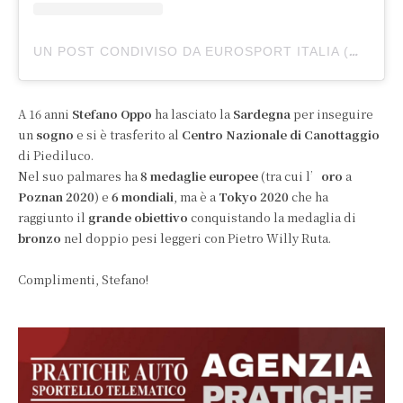
UN POST CONDIVISO DA EUROSPORT ITALIA (@EUROSPORTITALIA)
A 16 anni
Stefano Oppo
ha lasciato la
Sardegna
per inseguire
un
sogno
e si è trasferito al
Centro Nazionale di Canottaggio
di Piediluco.
Nel suo palmares ha
8 medaglie europee
(tra cui l’
oro
a
Poznan 2020
) e
6 mondiali
, ma è a
Tokyo 2020
che ha
raggiunto il
grande obiettivo
conquistando la medaglia di
bronzo
nel doppio pesi leggeri con Pietro Willy Ruta.
Complimenti, Stefano!