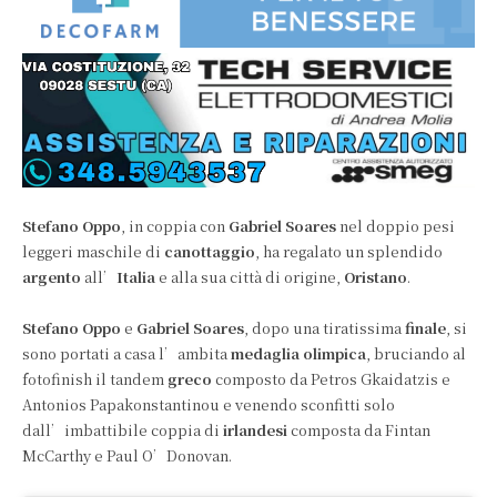
Stefano Oppo
, in coppia con
Gabriel Soares
nel doppio pesi
leggeri maschile di
canottaggio
, ha regalato un splendido
argento
all’
Italia
e alla sua città di origine,
Oristano
.
Stefano Oppo
e
Gabriel Soares
, dopo una tiratissima
finale
, si
sono portati a casa l’ambita
medaglia olimpica
, bruciando al
fotofinish il tandem
greco
composto da Petros Gkaidatzis e
Antonios Papakonstantinou e venendo sconfitti solo
dall’imbattibile coppia di
irlandesi
composta da Fintan
McCarthy e Paul O’Donovan.