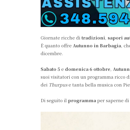
Giornate ricche di
tradizioni
,
sapori au
È quanto offre
Autunno in Barbagia
, ch
dicembre.
Sabato 5
e
domenica 6 ottobre
,
Autunn
suoi visitatori con un programma ricco di
dei
Thurpus
e tanta bella musica con Pi
Di seguito il
programma
per saperne di 