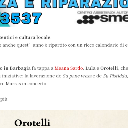
tentici
e
cultura locale
.
e anche quest’anno è ripartito con un ricco calendario di e
o in Barbagia
fa tappa a
Meana Sardo
,
Lula
e
Orotelli
, che
 iniziative: la lavorazione de
Su pane vresa
e de
Su Pistiddu
ero Marras in concerto.
più.