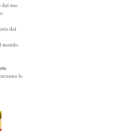
 dal suo
o.
prio dal
el mondo,
rte
.
orranno le