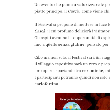
Un evento che punta a
valorizzare
le p
piatto principe, il
Cascà
,
come viene chia
Il Festival si propone di mettere in luc
Cascà
, il cui profumo delizierà i visitato
Gli ospiti avranno l’opportunità di esplo
fino a quello
senza glutine
, pensato per 
Cibo ma non solo, il Festival sarà un viag
Il villaggio espositivo sarà un vero e pr
loro opere, spaziando tra
ceramiche
, i
I partecipanti potranno quindi non solo
carlofortina
.