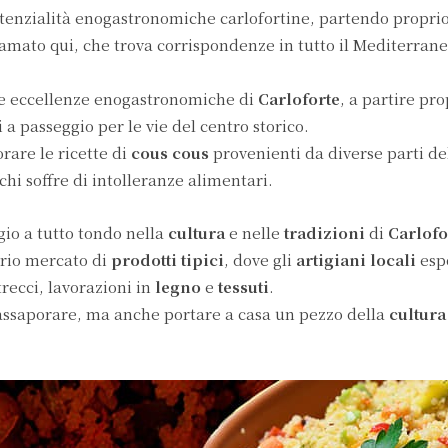
otenzialità enogastronomiche carlofortine, partendo proprio
mato qui, che trova corrispondenze in tutto il Mediterrane
e le eccellenze enogastronomiche di
Carloforte
, a partire pro
ri a passeggio per le vie del centro storico.
rare le ricette di
cous cous
provenienti da diverse parti d
chi soffre di intolleranze alimentari.
gio a tutto tondo nella
cultura
e nelle
tradizioni
di
Carlofo
oprio mercato di
prodotti tipici
, dove gli
artigiani locali
esp
ntrecci, lavorazioni in
legno
e
tessuti
.
 assaporare, ma anche portare a casa un pezzo della
cultura