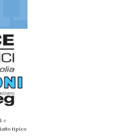
11
e
iatto tipico