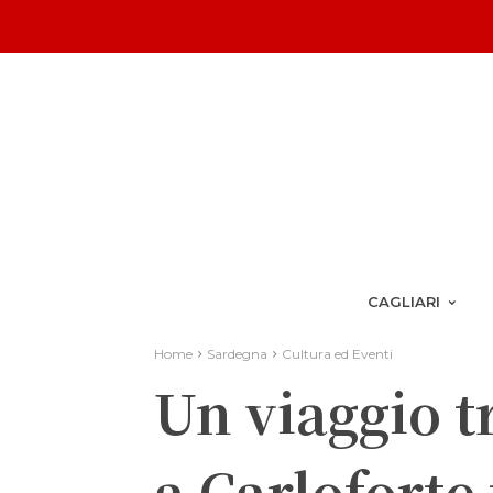
CAGLIARI
Home
Sardegna
Cultura ed Eventi
Un viaggio tr
a Carloforte 