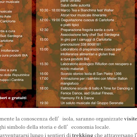
rmente la conoscenza dell’isola, saranno organizzate
visit
ghi simbolo della storia e dell’economia locale.
avventurarsi lungo i sentieri di
trekking
che attraversano l