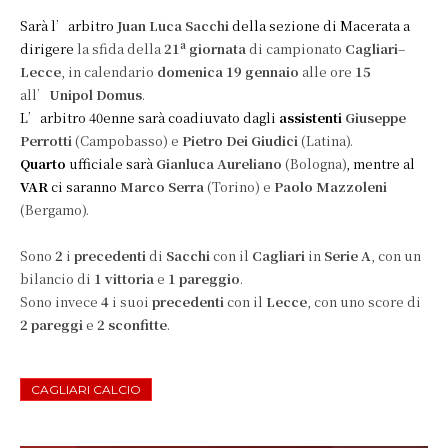
Sarà l’arbitro
Juan Luca Sacchi
della sezione di Macerata a
a
dirigere
la sfida della
21
giornata
di campionato
Cagliari
–
Lecce
, in calendario
domenica 19 gennaio
alle ore
15
all’
Unipol Domus
.
L’arbitro 40enne sarà coadiuvato dagli
assistenti
Giuseppe
Perrotti
(Campobasso) e
Pietro Dei Giudici
(Latina).
Quarto
ufficiale sarà
Gianluca Aureliano
(Bologna)
, mentre al
VAR
ci saranno
Marco Serra
(Torino) e
Paolo Mazzoleni
(Bergamo).
Sono
2
i
precedenti
di
Sacchi
con il
Cagliari
in
Serie A
, con un
bilancio di
1 vittoria
e
1 pareggio
.
Sono invece
4
i suoi
precedenti
con il
Lecce
, con uno score di
2 pareggi
e
2 sconfitte
.
CAGLIARI CALCIO