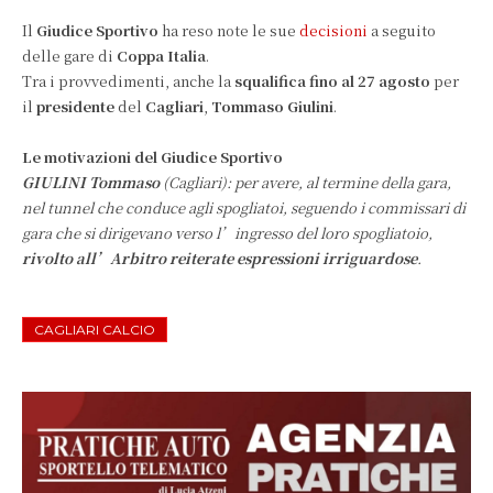
Il
Giudice Sportivo
ha reso note le sue
decisioni
a seguito
delle gare di
Coppa Italia
.
Tra i provvedimenti, anche la
squalifica fino al 27 agosto
per
il
presidente
del
Cagliari
,
Tommaso Giulini
.
Le motivazioni del Giudice Sportivo
GIULINI Tommaso
(Cagliari): per avere, al termine della gara,
nel tunnel che conduce agli spogliatoi, seguendo i commissari di
gara che si dirigevano verso l’ingresso del loro spogliatoio,
rivolto all’Arbitro reiterate espressioni irriguardose
.
CAGLIARI CALCIO