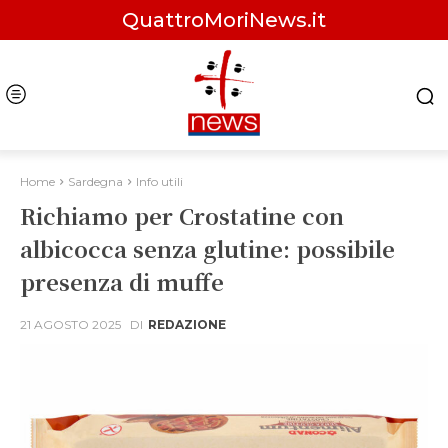
QuattroMoriNews.it
Home
Sardegna
Info utili
Richiamo per Crostatine con
albicocca senza glutine: possibile
presenza di muffe
21 AGOSTO 2025
DI
REDAZIONE