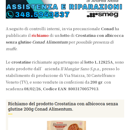
A seguito di controlli interni, in via precauzionale
Conad
ha
pubblicato il
richiamo
di un
lotto
di
Crostatina con albicocca
senza glutine
Conad Alimentum
per
possibile presenza di
muffe
.
Le
crostatine
richiamate appartengono al
lotto
L.12825A
, sono
state prodotte dall’azienda
Il Mangiar Sano S.p.a.,
presso lo
stabilimento di produzione di Via Staizza, 50 Castelfranco
Veneto (TV), e sono vendute in confezioni da
200 gr
. con
scadenza
08/02/26
,
Codice EAN
:
8003170057913
.