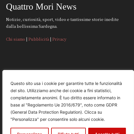
Quattro Mori News
Notizie, curiosità, sport, video e tantissime storie inedite
dalla bellissima Sardegna.
Chi siamo
|
Pubblicità
|
Privacy
CONTATTI
Questo sito usa i cookie per garantire tutte le funzionalità
del sito. Utilizziamo anche dei cookie a fini statistici,
REDAZIONE
completamente anonimi. È tuo diritto essere informato in
redazione@quattromorinews.it
base al "Regolamento Ue 2016/679", noto come GDPR
(General Data Protection Regulation). Clicca su
COMMERCIALE
"Personalizza" per consentire solo alcuni cookie.
commerciale@quattromorinews.it