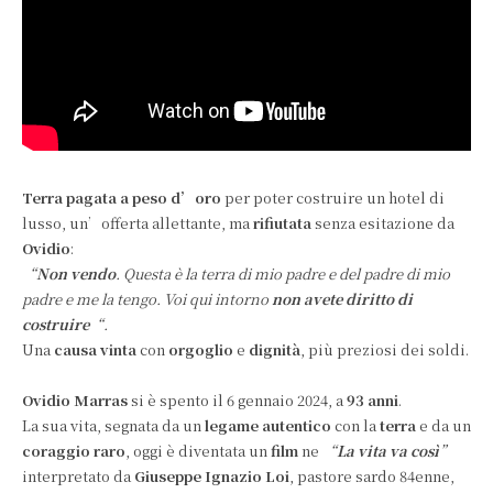
Terra pagata a peso d’oro
per poter costruire un hotel di
lusso, un’offerta allettante, ma
rifiutata
senza esitazione da
Ovidio
:
“
Non vendo
. Questa è la terra di mio padre e del padre di mio
padre e me la tengo. Voi qui intorno
non avete diritto di
costruire
“.
Una
causa vinta
con
orgoglio
e
dignità
, più preziosi dei soldi.
Ovidio Marras
si è spento il 6 gennaio 2024, a
93 anni
.
La sua vita, segnata da un
legame autentico
con la
terra
e da un
coraggio raro
, oggi è diventata un
film
ne
“
La vita va così
”
interpretato da
Giuseppe Ignazio Loi
, pastore sardo 84enne,