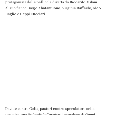
protagonista della pellicola diretta da
Riccardo Milani
.
Al suo fianco
Diego Abatantuono
,
Virginia Raffaele
,
Aldo
Baglio
e
Geppi Cucciari
.
Davide contro Golia,
pastori contro speculatori
: nella
trasmissione
Splendida Cornice
il monologo di
Geppi