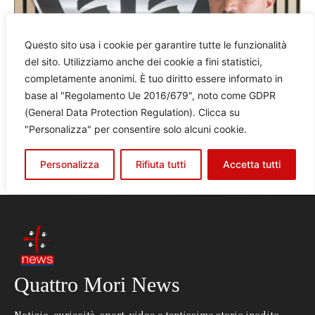
Quattro Mori News
Notizie, curiosità, sport, video e tantissime storie inedite