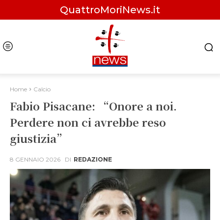
QuattroMoriNews.it
Home
Calcio
Fabio Pisacane: “Onore a noi.
Perdere non ci avrebbe reso
giustizia”
8 GENNAIO 2026
DI
REDAZIONE