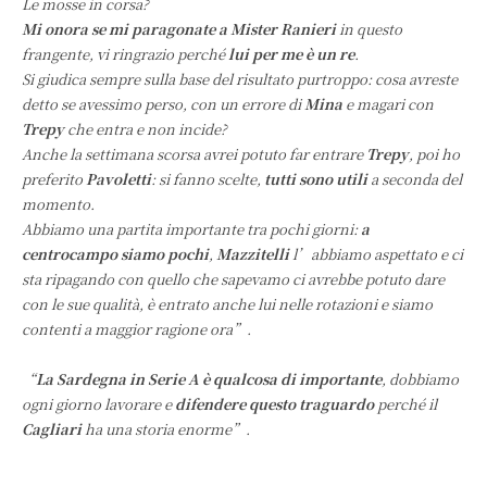
Le mosse in corsa?
Mi onora se mi paragonate a Mister Ranieri
in questo
frangente, vi ringrazio perché
lui per me è un re
.
Si giudica sempre sulla base del risultato purtroppo: cosa avreste
detto se avessimo perso, con un errore di
Mina
e magari con
Trepy
che entra e non incide?
Anche la settimana scorsa avrei potuto far entrare
Trepy
, poi ho
preferito
Pavoletti
: si fanno scelte,
tutti sono utili
a seconda del
momento.
Abbiamo una partita importante tra pochi giorni:
a
centrocampo siamo pochi
,
Mazzitelli
l’abbiamo aspettato e ci
sta ripagando con quello che sapevamo ci avrebbe potuto dare
con le sue qualità, è entrato anche lui nelle rotazioni e siamo
contenti a maggior ragione ora”.
“
La Sardegna in Serie A è qualcosa di importante
, dobbiamo
ogni giorno lavorare e
difendere questo traguardo
perché il
Cagliari
ha una storia enorme
”.