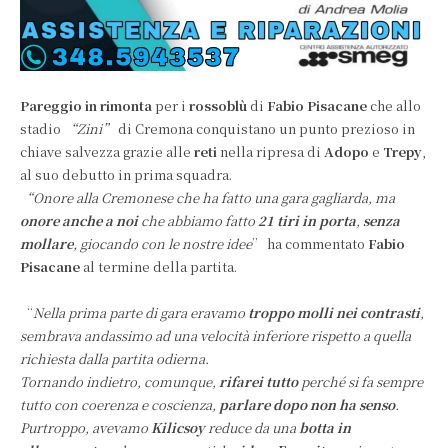
Pareggio in rimonta
per i
rossoblù
di
Fabio Pisacane
che allo
stadio
“Zini”
di Cremona conquistano un punto prezioso in
chiave salvezza grazie alle
reti
nella ripresa di
Adopo
e
Trepy
,
al suo debutto in prima squadra.
“Onore alla Cremonese che ha fatto una gara gagliarda, ma
onore anche a noi
che abbiamo fatto
21 tiri in porta
,
senza
mollare
, giocando con le nostre idee
” ha commentato
Fabio
Pisacane
al termine della partita.
“
Nella prima parte di gara eravamo
troppo molli nei contrasti
,
sembrava andassimo ad una velocità inferiore rispetto a quella
richiesta dalla partita odierna.
Tornando indietro, comunque,
rifarei tutto
perché si fa sempre
tutto con coerenza e coscienza,
parlare dopo non ha senso
.
Purtroppo, avevamo
Kilicsoy
reduce da una
botta in