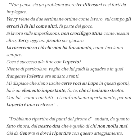
“Non penso sia un problema avere
tre difensori
così forti da
impiegare.
Yerry
viene da due settimane ottime come lavoro, sul campo
gli
errori li fa lui come altri
, fa parte del gioco.
Si lavora sulle imperfezioni,
non crocifiggo Mina
come nessun
altro,
Yerry
oggi era
pronto
per giocare.
Lavoreremo su ciò che non ha funzionato
, come facciamo
sempre.
Cosa è successo alla fine con
Luperto
?
Niente di particolare, voglio che lui guidi la squadra e in quel
frangente
Palestra
era andato avanti.
Mi dispiace che siano uscite
certe voci su Lupo
in questi giorni,
lui è un
elemento importante
, forte,
che ci teniamo stretto
.
Con lui – come con tutti – ci confrontiamo apertamente, per noi
Luperto è una certezza
”.
“Dobbiamo ripartire dai punti del girone d’andata, da quanto
fatto sinora, dal
nostro dna
che è quello di chi
non molla mai
.
Già da
Genova
si dovrà
ripartire
con questo atteggiamento.