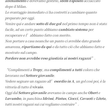
allenamento
e dovevamo gestirlo,
idem Esposito
acciaccato
dopo il Milan.
Lo svantaggio immediato ci ha costretti a cambiare quanto
preparato per oggi.
Venire qui e andare
sotto di due gol
nel primo tempo non è stato
facile, ad un certo punto abbiamo
cambiato sistema
per
recuperare e l’abbiamo fatto con merito.
Non portare a casa neanche un punto ci avrebbe dato grande
amarezza,
ripartiamo da qui
e da tutto ciò che abbiamo fatto e
mostrato sul campo.
Perdere non avrebbe reso giustizia ai nostri ragazzi
”.
“Complimenti a
Trepy
, ma
complimenti a tutti
coloro che
lavorano nel
Settore giovanile
.
Vedere segnare un ragazzo all’
esordio in A
, un gol così poi, è la
vittoria di tutto il
vivaio
.
Oggi dal
Settore giovanile
avevamo in campo anche
Obert
e
Luvumbo
, in panchina
Idrissi
,
Pintus
,
Ciocci
,
Cavuoti
e
Liteta
,
tutti nostri ragazzi sui cui vogliamo costruire”.