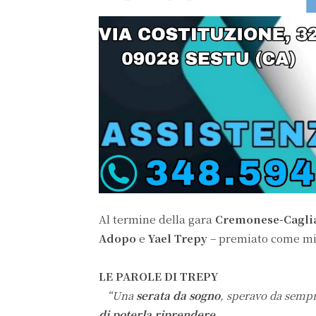
Al termine della gara
Cremonese-Cagli
Adopo
e
Yael Trepy
– premiato come mig
LE PAROLE DI TREPY
“Una
serata da sogno
, speravo da sempr
di poterla riprendere
.