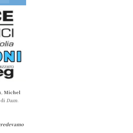
ù,
Michel
 di
Dazn
.
credevamo