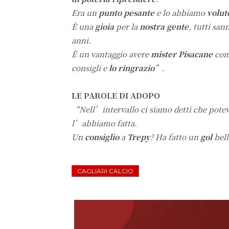
Era un
punto pesante
e lo abbiamo
volut
È una
gioia
per la
nostra gente
, tutti sa
anni.
È un vantaggio avere
mister Pisacane
come
consigli e
lo ringrazio
”.
LE PAROLE DI ADOPO
“Nell’intervallo ci siamo detti che pote
l’abbiamo fatta.
Un
consiglio
a
Trepy
? Ha fatto un
gol
bel
CAGLIARI CALCIO