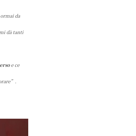
 ormai da
mi dà tanti
verso
e ce
vorare”.