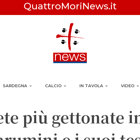
QuattroMoriNews.it
SARDEGNA
CALCIO
IN TAVOLA
VIDEO
te più gettonate i
rumini e i suoi te