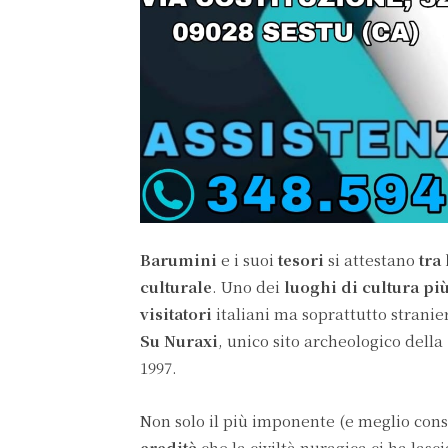
Barumini
e i suoi
tesori
si attestano
tra
culturale
. Uno dei
luoghi di cultura
più
visitatori
italiani ma soprattutto strani
Su
Nuraxi
, unico sito archeologico della
1997.
Non solo il più imponente (e meglio cons
eredità
che la civiltà nuragica ci ha lasci