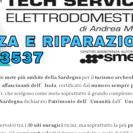
 le mete più ambite della Sardegna
per il
turismo archeo
 affascinanti dell’Isola
, certificato dal
numero sempre pi
eri, che scelgono come meta soprattutto il grande complesso
Sardegna
dichiarato
Patrimonio dell’Umanità
dall’
Un
ervato) tra i
30 siti nuragici
vicini, ma soprattutto la più
pr
ato. Gli
scavi archeologici
furono condotti a metà del XX s