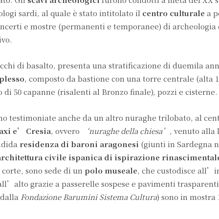
logi sardi, al quale è stato intitolato il
centro culturale
a p
concerti e mostre (permanenti e temporanee) di archeologia 
ivo.
cchi di basalto, presenta una stratificazione di duemila ann
plesso
, composto da bastione con una torre centrale (alta 1
 di 50 capanne (risalenti al Bronzo finale), pozzi e cisterne.
o testimoniate anche da un altro nuraghe trilobato, al cen
axi e’ Cresia
, ovvero
‘nuraghe della chiesa’
, venuto alla 
ndida
residenza di baroni aragonesi
(giunti in Sardegna ne
rchitettura civile ispanica di ispirazione rinascimental
e corte, sono sede di un
polo museale
, che custodisce all’
all’alto grazie a passerelle sospese e pavimenti trasparenti
 dalla
Fondazione Barumini Sistema Cultura
) sono in mostra