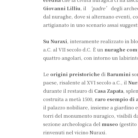
Giovanni Lilliu
, il
‘padre’
degli archeo
dal nuraghe, dove si alternano eventi, 
artigianato in uno scenario assai suggest
Su Nuraxi
, interamente realizzato in blo
a.C. al VII secolo d.C. È un
nuraghe com
quattro angolari, con intorno un labirinto
Le
origini preistoriche
di
Barumini
son
paese, risalente al XVI secolo a.C., il
Nur
durante il restauro di
Casa Zapata
, sple
costruita a metà 1500,
raro esempio di a
il palazzo nobiliare, insieme a giardino 
torri del monumento nuragico, visibili d
sezione archeologica del
museo
(gestito
rinvenuti nel vicino Nuraxi.