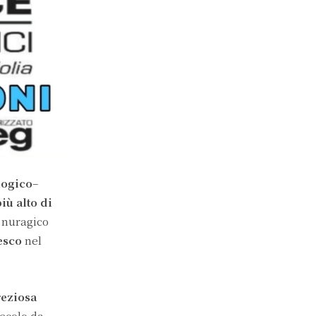
logico
–
ù alto di
 nuragico
esco
nel
eziosa
ecolo da