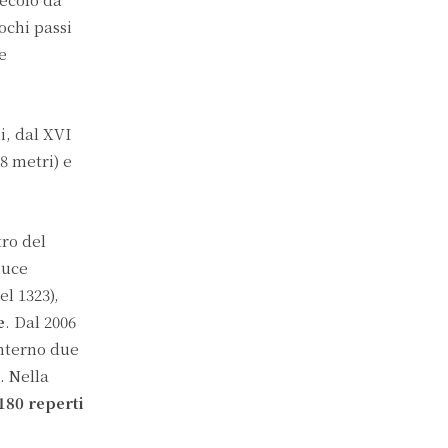
ochi passi
e
i, dal XVI
8 metri) e
tro del
luce
l 1323),
e
. Dal 2006
interno due
. Nella
180 reperti