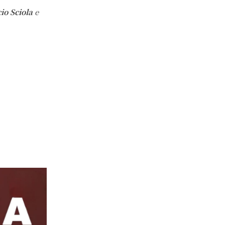
io
Sciola
e