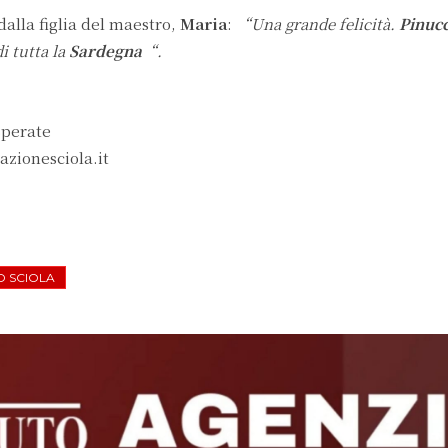
dalla figlia del maestro,
Maria
:
“Una grande felicità.
Pinucc
i tutta la
Sardegna
“.
Sperate
zionesciola.it
O SCIOLA