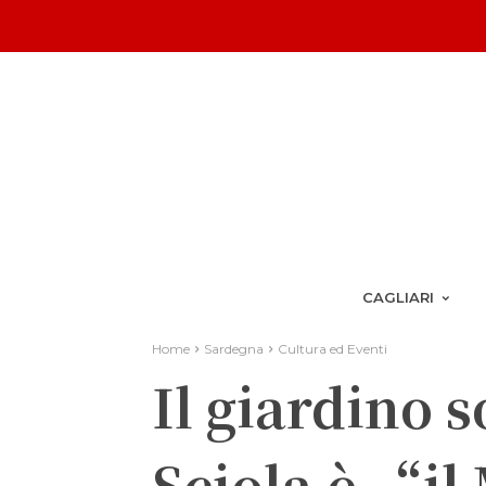
CAGLIARI
Home
Sardegna
Cultura ed Eventi
Il giardino 
Sciola è “il