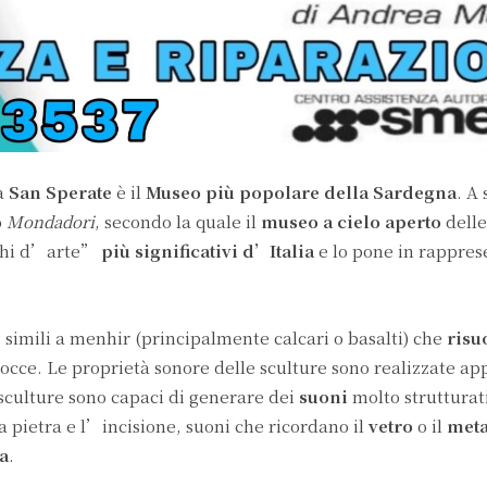
a
San Sperate
è il
Museo più popolare della Sardegna
. A 
o
Mondadori
, secondo la quale il
museo a cielo aperto
dell
oghi d’arte”
più significativi d’Italia
e lo pone in rappre
 simili a menhir (principalmente calcari o basalti) che
risu
rocce. Le proprietà sonore delle sculture sono realizzate ap
 sculture sono capaci di generare dei
suoni
molto strutturat
la pietra e l’incisione, suoni che ricordano il
vetro
o il
meta
a
.