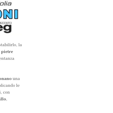
stabilirlo, la
e
pietre
sentanza
onano
una
plicando le
i, con
llo
,