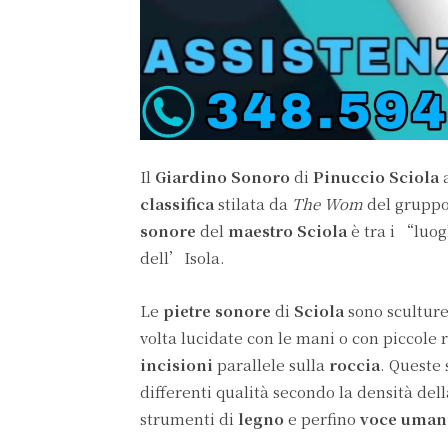
Il
Giardino Sonoro
di
Pinuccio Sciola
classifica
stilata da
The Wom
del grupp
sonore
del
maestro Sciola
è tra i “lu
dell’Isola.
Le
pietre sonore
di
Sciola
sono sculture
volta lucidate con le mani o con piccole 
incisioni
parallele sulla
roccia
. Queste
differenti qualità secondo la densità del
strumenti di
legno
e perfino
voce uman