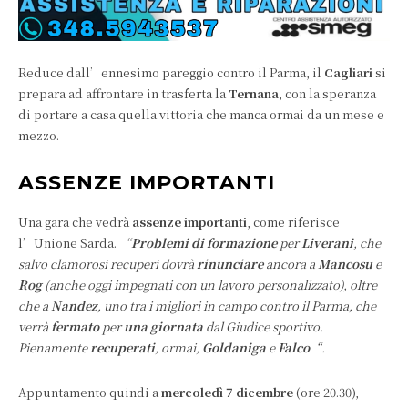
Reduce dall’ennesimo pareggio contro il Parma, il
Cagliari
si
prepara
ad affrontare in trasferta la
Ternana
, con la speranza
di portare a casa quella vittoria che manca ormai da un mese e
mezzo.
ASSENZE IMPORTANTI
Una gara che vedrà
assenze importanti
, come riferisce
l’Unione Sarda.
“
Problemi di formazione
per
Liverani
, che
salvo clamorosi recuperi dovrà
rinunciare
ancora a
Mancosu
e
Rog
(anche oggi impegnati con un lavoro personalizzato), oltre
che a
Nandez
, uno tra i migliori in campo contro il Parma, che
verrà
fermato
per
una giornata
dal Giudice sportivo.
Pienamente
recuperati
, ormai,
Goldaniga
e
Falco
“.
Appuntamento quindi a
mercoledì 7 dicembre
(ore 20.30),