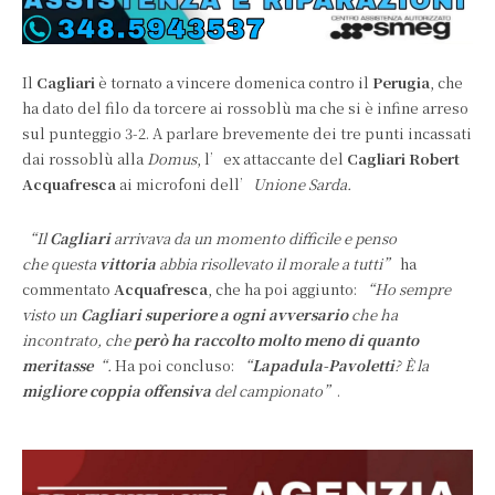
Il
Cagliari
è tornato a vincere domenica contro il
Perugia
, che
ha dato del filo da torcere ai rossoblù ma che si è infine arreso
sul punteggio 3-2. A parlare brevemente dei tre punti incassati
dai rossoblù alla
Domus
, l’ex attaccante del
Cagliari Robert
Acquafresca
ai microfoni dell’
Unione Sarda.
“Il
Cagliari
arrivava da un momento difficile e penso
che questa
vittoria
abbia risollevato il morale a tutti”
ha
commentato
Acquafresca
, che ha poi aggiunto:
“Ho sempre
visto un
Cagliari superiore a ogni avversario
che ha
incontrato, che
però ha raccolto molto meno di quanto
meritasse
“.
Ha poi concluso:
“
Lapadula-Pavoletti
? È la
migliore coppia offensiva
del campionato”
.