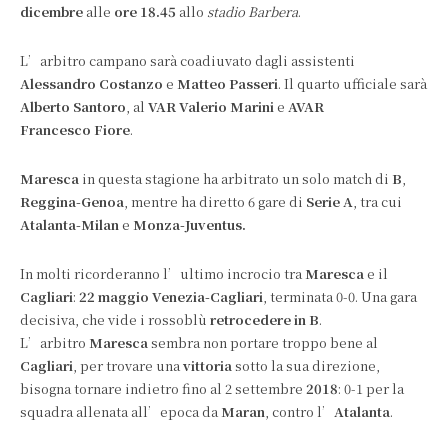
dicembre
alle
ore 18.45
allo
stadio Barbera
.
L’arbitro campano sarà coadiuvato dagli assistenti
Alessandro
Costanzo
e
Matteo Passeri
. Il quarto ufficiale sarà
Alberto Santoro
, al
VAR Valerio
Marini
e
AVAR
Francesco Fiore
.
Maresca
in questa stagione ha arbitrato un solo match di
B
,
Reggina-Genoa
, mentre ha diretto 6 gare di
Serie A
, tra cui
Atalanta-Milan
e
Monza-Juventus.
In molti ricorderanno l’ultimo incrocio tra
Maresca
e il
Cagliari
:
22 maggio Venezia-Cagliari
, terminata 0-0. Una gara
decisiva, che vide i rossoblù
retrocedere in B
.
L’arbitro
Maresca
sembra non portare troppo bene al
Cagliari
, per trovare una
vittoria
sotto la sua direzione,
bisogna tornare indietro fino al 2 settembre
2018
: 0-1 per la
squadra allenata all’epoca da
Maran
, contro l’
Atalanta
.