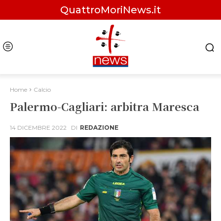
QuattroMoriNews.it
Home
Calcio
Palermo-Cagliari: arbitra Maresca
14 DICEMBRE 2022
DI
REDAZIONE