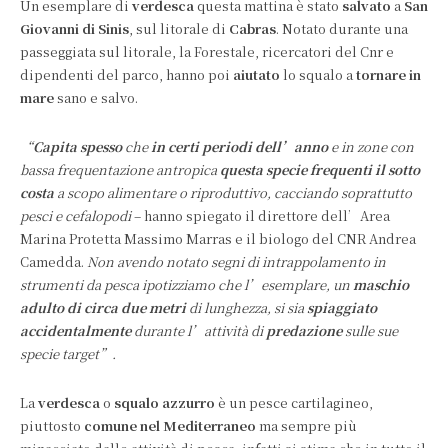
Un esemplare di
verdesca
questa mattina è stato
salvato
a
San
Giovanni di Sinis
, sul litorale di
Cabras
. Notato durante una
passeggiata sul litorale, la Forestale, ricercatori del Cnr e
dipendenti del parco, hanno poi
aiutato
lo squalo a
tornare in
mare
sano e salvo.
“
Capita spesso
che
in certi periodi dell’anno
e in zone con
bassa frequentazione antropica
questa specie frequenti il sotto
costa
a scopo alimentare o riproduttivo, cacciando soprattutto
pesci e cefalopodi
– hanno spiegato il direttore dell’Area
Marina Protetta Massimo Marras e il biologo del CNR Andrea
Camedda.
Non avendo notato segni di intrappolamento in
strumenti da pesca ipotizziamo che l’esemplare, un
maschio
adulto di circa due metri
di lunghezza, si sia
spiaggiato
accidentalmente
durante l’attività di
predazione
sulle sue
specie target”.
La
verdesca
o
squalo azzurro
è un pesce cartilagineo,
piuttosto
comune nel Mediterraneo
ma sempre più