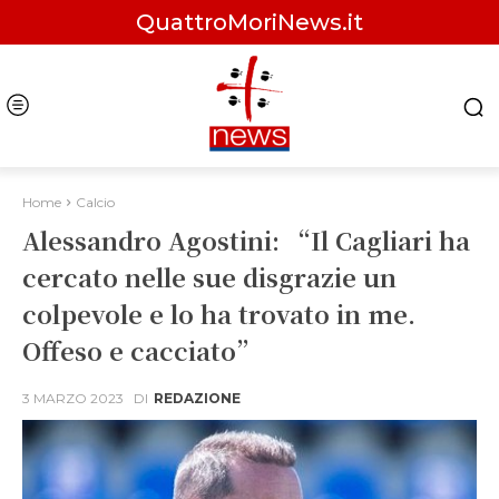
QuattroMoriNews.it
Home
Calcio
Alessandro Agostini: “Il Cagliari ha
cercato nelle sue disgrazie un
colpevole e lo ha trovato in me.
Offeso e cacciato”
3 MARZO 2023
DI
REDAZIONE