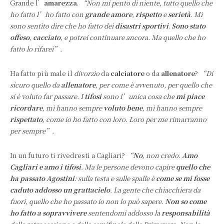
Grande l’
amarezza
.
“Non mi pento di niente, tutto quello che
ho fatto l’ho fatto con
grande amore
,
rispetto
e
serietà
.
Mi
sono sentito dire che ho fatto dei
disastri sportivi
.
Sono stato
offeso
,
cacciato
, e potrei continuare ancora. Ma quello che ho
fatto lo rifarei”.
Ha fatto più male il
divorzio
da
calciatore
o da
allenatore
?
“Di
sicuro quello da
allenatore
, per come è avvenuto, per quello che
si è voluto far passare. I
tifosi
sono l’unica cosa che
mi piace
ricordare
, mi hanno sempre
voluto bene
, mi hanno sempre
rispettato
, come io ho fatto con loro. Loro per me rimarranno
per sempre”.
In un futuro ti rivedresti a Cagliari?
“
No
, non credo.
Amo
Cagliari e amo i tifosi
. Ma le persone devono capire
quello che
ha passato Agostini
: sulla testa e sulle spalle è
come se mi fosse
caduto addosso un grattacielo
. La gente che chiacchiera da
fuori, quello che ho passato io non lo può sapere.
Non so come
ho fatto a sopravvivere
sentendomi addosso la
responsabilità