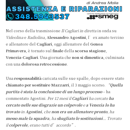
Nel corso della trasmissione
Il Cagliari in diretta
in onda su
Videolina
e
Radiolina
,
Alessandro Agostini
, l’ex amato terzino
e allenatore del
Cagliari
, oggi allenatore del
Genoa
Primavera
, è tornato sul
finale
della
scorsa stagione
,
Venezia-Cagliari
. Una giornata che
non si dimentica
, culminata
con una
dolorosa retrocessione
.
Una
responsabilità
caricata sulle sue spalle, dopo essere stato
chiamato per sostituire Mazzarri
, il 3 maggio scorso.
“
Quella
partita è stata la conclusione di un lungo processo
– ha
commentato Agostini.
Per 12 mesi il
Cagliari
ha cercato
ha
cercato nelle sue disgrazie un colpevole
e
a Venezia lo ha
trovato
in
Agostini
, che
non era un allenatore pronto
, ha
messo male la squadra
, ha
sbagliato le sostituzioni
… Trovato
il
colpevole
, erano tutti d’accordo”.