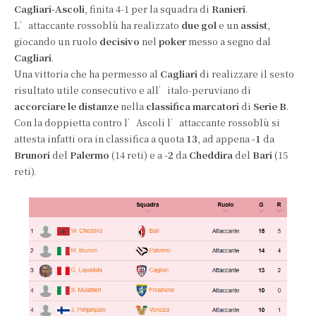
Cagliari-Ascoli
, finita 4-1 per la squadra di
Ranieri
.
L’attaccante rossoblù ha realizzato
due gol
e un
assist
,
giocando un ruolo
decisivo
nel
poker
messo a segno dal
Cagliari
.
Una vittoria che ha permesso al
Cagliari
di realizzare il sesto
risultato utile consecutivo e all’italo-peruviano di
accorciare le distanze
nella
classifica marcatori
di
Serie B
.
Con la doppietta contro l’Ascoli l’attaccante rossoblù si
attesta infatti ora in classifica a quota
13
, ad appena
-1
da
Brunori
del
Palermo
(14 reti) e a
-2
da
Cheddira
del
Bari
(15
reti).