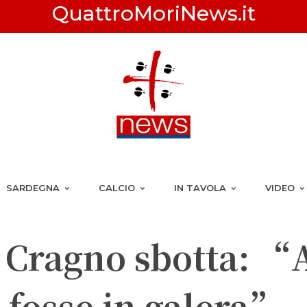
QuattroMoriNews.it
SARDEGNA
CALCIO
IN TAVOLA
VIDEO
 Cragno sbotta: “
fosse in galera”.