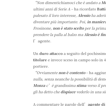
“Non dimentichiamoci che è andato a
M
ultimi anni di Serie A
– ha ricordato
Batti
palesato il loro interesse,
Alessio
ha aderi
diventare più importante. Poi,
in maniera
Frosinone,
non è stato scelto
per la prima
prendere la palla al balzo ma
Alessio è fin
l’agente.
Un
duro attacco
a seguito del pochissim
titolare
e invece sceso in campo solo in 4
portiere.
“Ovviamente
non è contento
– ha aggiu
nulla, senza neanche la possibilità di dem
Monza
c’è grandissima
stima
verso il pr
gli ha detto che
dispiace
vederlo in una s
A commentare le parole dell’
agente d