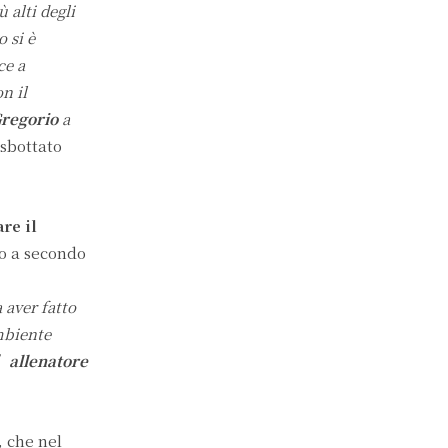
 alti degli
 si è
ce a
n il
Gregorio
a
sbottato
are il
to a secondo
 aver fatto
mbiente
’allenatore
, che nel