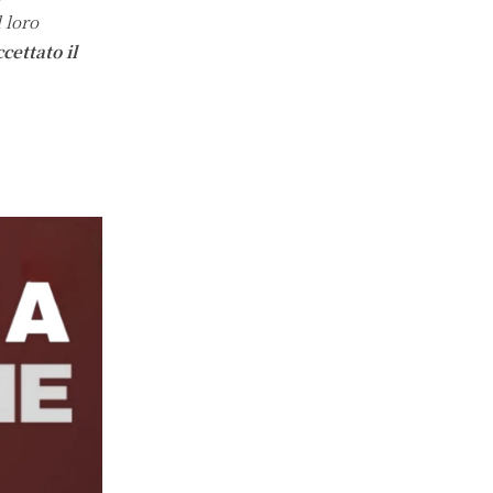
 loro
cettato il