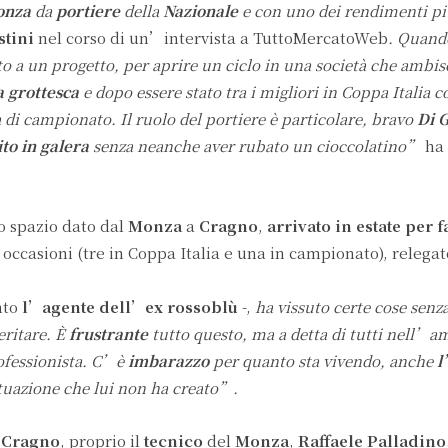
onza
da
portiere
della
Nazionale
e con uno dei rendimenti più
stini
nel corso di un’intervista a TuttoMercatoWeb
. Quando
to a un progetto, per aprire un ciclo in una società che ambis
 grottesca
e dopo essere stato tra i migliori in Coppa Italia co
 di campionato. Il ruolo del portiere è particolare, bravo
Di 
ito in galera
senza neanche aver rubato un cioccolatino”
ha 
o spazio dato dal
Monza
a
Cragno
,
arrivato in estate per f
 occasioni (tre in Coppa Italia e una in campionato), relega
nto
l’agente dell’ex rossoblù
-,
ha vissuto certe cose senza
eritare. È
frustrante
tutto questo, ma a detta di tutti nell’a
ofessionista.
C’è
imbarazzo
per quanto sta vivendo, anche
l
ituazione che lui non ha creato”.
i Cragno
, proprio il
tecnico
del
Monza
,
Raffaele Palladino