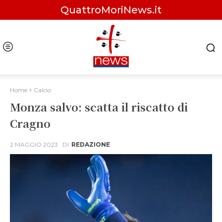
QuattroMoriNews.it
Home
Calcio
Monza salvo: scatta il riscatto di
Cragno
2 MAGGIO 2023
DI
REDAZIONE