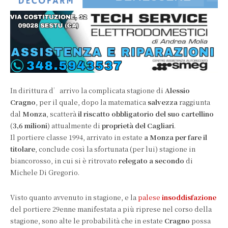
In dirittura d’arrivo la complicata stagione di
Alessio
Cragno
, per il quale, dopo la matematica
salvezza
raggiunta
dal
Monza
, scatterà
il riscatto obbligatorio del suo cartellino
(
3,6 milioni
) attualmente di
proprietà del Cagliari
.
Il portiere classe 1994, arrivato in estate
a Monza per fare il
titolare
, conclude così la sfortunata (per lui) stagione in
biancorosso, in cui si è ritrovato
relegato a secondo
di
Michele Di Gregorio.
Visto quanto avvenuto in stagione, e la
palese
insoddisfazione
del portiere 29enne manifestata a più riprese nel corso della
stagione, sono alte le probabilità che in estate
Cragno
possa