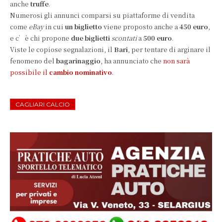
anche
truffe
.
Numerosi gli annunci comparsi su piattaforme di vendita
come
eBay
in cui
un biglietto
viene proposto anche a
450 euro
,
e c’è chi propone
due biglietti
scontati
a
500 euro
.
Viste le copiose segnalazioni, il
Bari
, per tentare di arginare il
fenomeno del
bagarinaggio
, ha annunciato che
non sarà
possibile il
cambio nominativo
.
CAGLIARI CALCIO