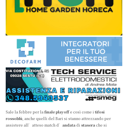
Sale la febbre per la
finale playoff
e così come i
tifosi
rossoblù
, anche quelli del Bari si stanno attrezzando per
assistere all’atteso match d’
andata
di
stasera
che si