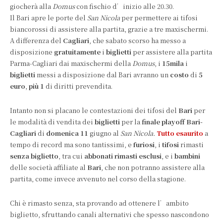
giocherà alla
Domus
con fischio d’inizio alle 20.30.
Il Bari apre le porte del
San Nicola
per permettere ai tifosi
biancorossi di assistere alla partita, grazie a tre maxischermi.
A differenza del
Cagliari
, che sabato scorso ha messo a
disposizione
gratuitamente
i
biglietti
per assistere alla partita
Parma-Cagliari dai maxischermi della
Domus
, i
15mila
i
biglietti
messi a disposizione dal Bari avranno un
costo
di
5
euro
,
più 1
di diritti prevendita.
Intanto non si placano le contestazioni dei tifosi del
Bari
per
le modalità di vendita dei
biglietti
per la
finale playoff Bari-
Cagliari
di
domenica 11
giugno al
San Nicola.
Tutto esaurito
a
tempo di record ma sono tantissimi, e
furiosi
, i
tifosi
rimasti
senza biglietto
, tra cui
abbonati rimasti esclusi
, e i
bambini
delle società affiliate al
Bari
, che non potranno assistere alla
partita, come invece avvenuto nel corso della stagione.
Chi è rimasto senza, sta provando ad ottenere l’ambito
biglietto, sfruttando canali alternativi che spesso nascondono