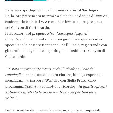
Balene
e
capodogli
popolano il
mare del nord Sardegna
.
Della loro presenza si narrava da almeno una decina di anni e a
confermarlo è stato il
WWF
che ha rilevato la loro presenza
nel
Canyon di Castelsardo
.
I ricercatori del
progetto R!se
“Sardegna, i giganti
dimenticati”
, hanno setacciato per giorni le acque su cui si
specchiano le coste settentrionali dell’Isola, registrando con
gli idrofoni i
segnali dei capodogli
nel cosiddetto
Canyon di
Castelsardo
.
“
È stato emozionante avvertire dall’idrofono il clic del
capodoglio
– ha raccontato
Laura Pintore
, biologa esperta di
megafauna marina per il
Wwf
che con
Giulia Prato
, capo
programma
Oceani
, ha condotto le ricerche –
in quattro giorni
abbiamo registrato la presenza di cetacei per ben sette
volte
“.
Per le ricerche dei mammiferi marini, sono stati impiegati