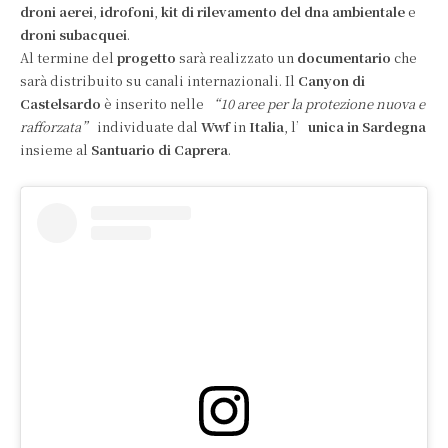
droni aerei
,
idrofoni
,
kit di rilevamento del dna ambientale
e
droni subacquei
.
Al termine del
progetto
sarà realizzato un
documentario
che
sarà distribuito su canali internazionali. Il
Canyon di
Castelsardo
è inserito nelle
“10 aree per la protezione nuova e
rafforzata”
individuate dal
Wwf
in
Italia
, l’
unica in Sardegna
insieme al
Santuario di Caprera
.