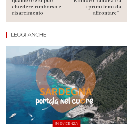
quante ore si può
“Rinnovo Nandez fra
chiedere rimborso e
i primi temi da
risarcimento
affrontare”
LEGGI ANCHE
IN EVIDENZA