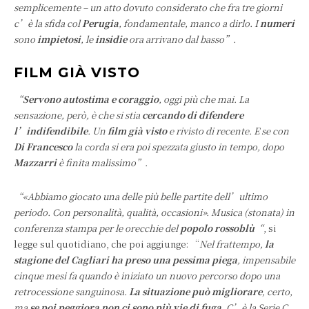
semplicemente – un atto dovuto considerato che fra tre giorni
c’è la sfida col
Perugia
, fondamentale, manco a dirlo. I
numeri
sono
impietosi
, le
insidie
ora arrivano dal basso”.
FILM GIÀ VISTO
“
Servono autostima e coraggio
, oggi più che mai. La
sensazione, però, è che si stia
cercando di difendere
l’indifendibile
. Un
film già visto
e rivisto di recente. E se con
Di Francesco
la corda si era poi spezzata giusto in tempo, dopo
Mazzarri
è finita malissimo”.
“«Abbiamo giocato una delle più belle partite dell’ultimo
periodo. Con personalità, qualità, occasioni». Musica (stonata) in
conferenza stampa per le orecchie del
popolo rossoblù
“
, si
legge sul quotidiano, che poi aggiunge: “
Nel frattempo,
la
stagione del Cagliari ha preso una pessima piega
, impensabile
cinque mesi fa quando è iniziato un nuovo percorso dopo una
retrocessione sanguinosa.
La situazione può migliorare
, certo,
ma
se poi peggiora non ci sono più vie di fuga
. C’è la Serie C