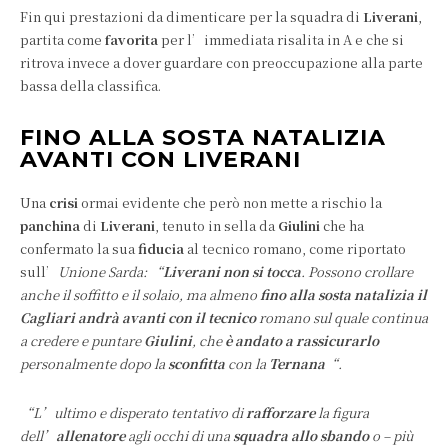
Fin qui prestazioni da dimenticare per la squadra di
Liverani
,
partita come
favorita
per l’immediata risalita in A e che si
ritrova invece a dover guardare con preoccupazione alla parte
bassa della classifica.
FINO ALLA SOSTA NATALIZIA
AVANTI CON LIVERANI
Una
crisi
ormai evidente che però non mette a rischio la
panchina
di
Liverani
, tenuto in sella da
Giulini
che ha
confermato la sua
fiducia
al tecnico romano, come riportato
sull’
Unione Sarda:
“
Liverani non si tocca
. Possono crollare
anche il soffitto e il solaio, ma almeno
fino alla sosta natalizia il
Cagliari andrà avanti con il tecnico
romano sul quale continua
a credere e puntare
Giulini
, che
è andato a rassicurarlo
personalmente dopo la
sconfitta
con la
Ternana
“.
“L’ultimo e disperato tentativo di
rafforzare
la figura
dell’
allenatore
agli occhi di una
squadra allo sbando
o – più