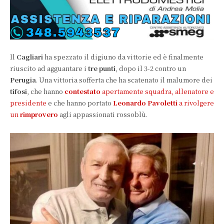
Il
Cagliari
ha spezzato il digiuno da vittorie ed è finalmente
riuscito ad agguantare i
tre punti
, dopo il 3-2 contro un
Perugia
. Una vittoria sofferta che ha scatenato il malumore dei
tifosi
, che hanno
contestato
apertamente squadra, allenatore e
presidente
e che hanno portato
Leonardo Pavoletti
a rivolgere
un
rimprovero
agli appassionati rossoblù.