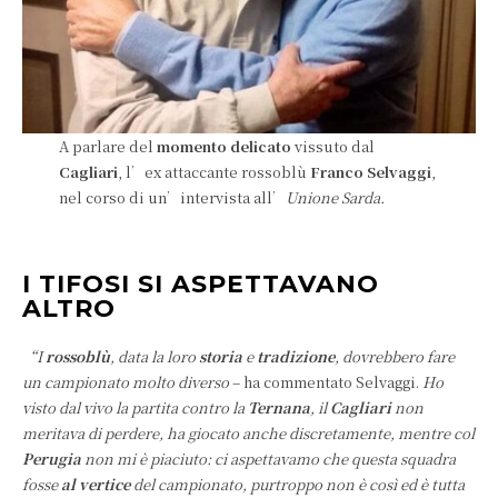
A parlare del
momento delicato
vissuto dal
Cagliari
, l’ex attaccante rossoblù
Franco Selvaggi
,
nel corso di un’intervista all’
Unione Sarda.
I TIFOSI SI ASPETTAVANO
ALTRO
“I
rossoblù
, data la loro
storia
e
tradizione
, dovrebbero fare
un campionato molto diverso
– ha commentato Selvaggi.
Ho
visto dal vivo la partita contro la
Ternana
, il
Cagliari
non
meritava di perdere, ha giocato anche discretamente, mentre col
Perugia
non mi è piaciuto: ci aspettavamo che questa squadra
fosse
al vertice
del campionato, purtroppo non è così ed è tutta