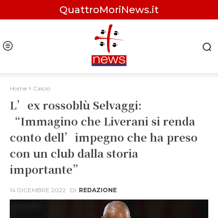
QuattroMoriNews.it
Home
Calcio
L’ex rossoblù Selvaggi:
“Immagino che Liverani si renda
conto dell’impegno che ha preso
con un club dalla storia
importante”
14 DICEMBRE 2022
DI
REDAZIONE