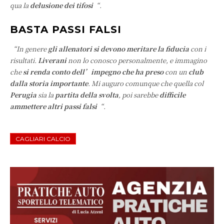
qua la
delusione dei tifosi
“.
BASTA PASSI FALSI
“In genere
gli allenatori si devono meritare la fiducia
con i
risultati.
Liverani
non lo conosco personalmente, e immagino
che
si renda conto
dell’impegno che ha preso
con un
club
dalla storia importante
. Mi auguro comunque che quella col
Perugia
sia la
partita della svolta
, poi sarebbe
difficile
ammettere altri passi falsi
“.
CAGLIARI CALCIO