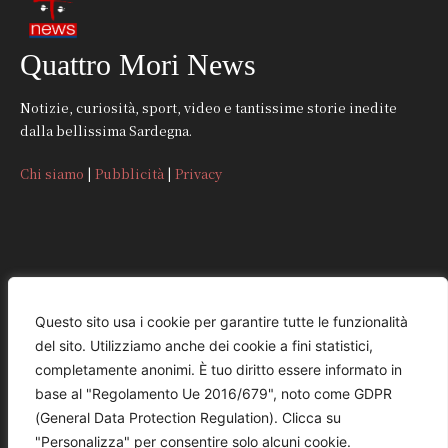
Quattro Mori News
Notizie, curiosità, sport, video e tantissime storie inedite
dalla bellissima Sardegna.
Chi siamo
|
Pubblicità
|
Privacy
CONTATTI
Questo sito usa i cookie per garantire tutte le funzionalità
del sito. Utilizziamo anche dei cookie a fini statistici,
REDAZIONE
completamente anonimi. È tuo diritto essere informato in
redazione@quattromorinews.it
base al "Regolamento Ue 2016/679", noto come GDPR
(General Data Protection Regulation). Clicca su
COMMERCIALE
"Personalizza" per consentire solo alcuni cookie.