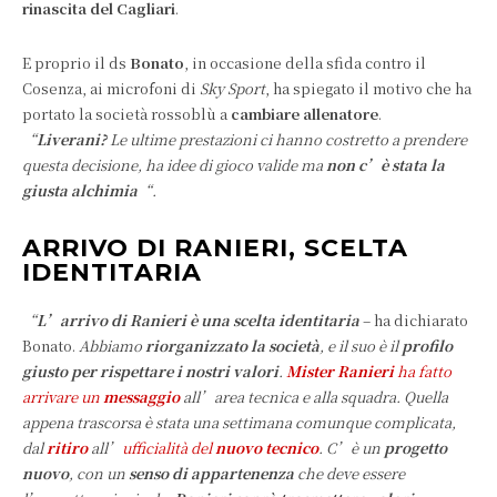
rinascita del Cagliari
.
E proprio il ds
Bonato
, in occasione della sfida contro il
Cosenza, ai microfoni di
Sky Sport
, ha spiegato il motivo che ha
portato la società rossoblù a
cambiare allenatore
.
“
Liverani?
Le ultime prestazioni ci hanno costretto a prendere
questa decisione, ha idee di gioco valide ma
non c’è stata la
giusta alchimia
“.
ARRIVO DI RANIERI, SCELTA
IDENTITARIA
“
L’arrivo di Ranieri è una scelta identitaria
– ha dichiarato
Bonato.
Abbiamo
riorganizzato la società
, e il suo è il
profilo
giusto per rispettare i nostri valori
.
Mister Ranieri
ha fatto
arrivare un
messaggio
all’area tecnica e alla squadra. Quella
appena trascorsa è stata una settimana comunque complicata,
dal
ritiro
all’
ufficialità del
nuovo tecnico
. C’è un
progetto
nuovo
, con un
senso di appartenenza
che deve essere