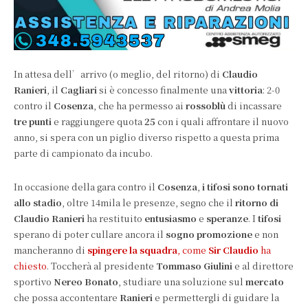
In attesa dell’arrivo (o meglio, del ritorno) di
Claudio
Ranieri
, il
Cagliari
si è concesso finalmente una
vittoria
: 2-0
contro il
Cosenza
, che ha permesso ai
rossoblù
di incassare
tre punti
e raggiungere quota
25
con i quali affrontare il nuovo
anno, si spera con un piglio diverso rispetto a questa prima
parte di campionato da incubo.
In occasione della gara contro il
Cosenza
,
i tifosi sono tornati
allo stadio
, oltre 14mila le presenze, segno che il
ritorno di
Claudio Ranieri
ha restituito
entusiasmo
e
speranze
. I
tifosi
sperano di poter cullare ancora il
sogno promozione
e non
mancheranno di
spingere la squadra
, come
Sir Claudio
ha
chiesto
. Toccherà al presidente
Tommaso Giulini
e al direttore
sportivo
Nereo Bonato
, studiare una soluzione sul
mercato
che possa accontentare
Ranieri
e permettergli di guidare la