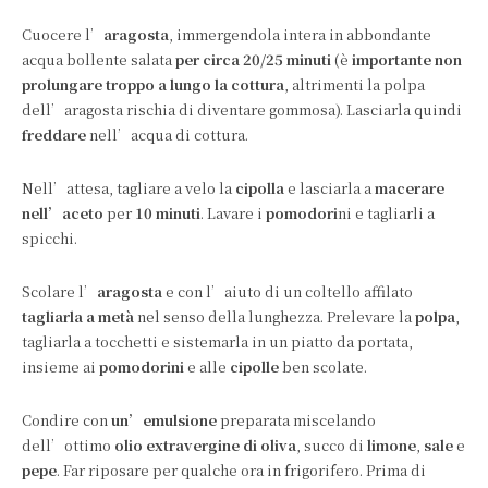
Cuocere l’
aragosta
, immergendola intera in abbondante
acqua bollente salata
per circa 20/25 minuti
(è
importante non
prolungare troppo a lungo la cottura
, altrimenti la polpa
dell’aragosta rischia di diventare gommosa). Lasciarla quindi
freddare
nell’acqua di cottura.
Nell’attesa, tagliare a velo la
cipolla
e lasciarla a
macerare
nell’aceto
per
10 minuti
. Lavare i
pomodori
ni e tagliarli a
spicchi.
Scolare l’
aragosta
e con l’aiuto di un coltello affilato
tagliarla a metà
nel senso della lunghezza. Prelevare la
polpa
,
tagliarla a tocchetti e sistemarla in un piatto da portata,
insieme ai
pomodorini
e alle
cipolle
ben scolate.
Condire con
un’emulsione
preparata miscelando
dell’ottimo
olio extravergine di oliva
, succo di
limone
,
sale
e
pepe
. Far riposare per qualche ora in frigorifero. Prima di