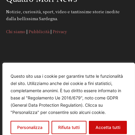
Notizie, curiosità, sport, video e tantissime storie inedite
dalla bellissima Sardegna.
Chi siamo
|
Pubblicità
|
Privacy
CONTATTI
Questo sito usa i cookie per garantire tutte le funzionalità
del sito. Utilizziamo anche dei cookie a fini statistici,
REDAZIONE
completamente anonimi. È tuo diritto essere informato in
redazione@quattromorinews.it
base al "Regolamento Ue 2016/679", noto come GDPR
(General Data Protection Regulation). Clicca su
COMMERCIALE
"Personalizza" per consentire solo alcuni cookie.
commerciale@quattromorinews.it
Personalizza
Rifiuta tutti
Accetta tutti