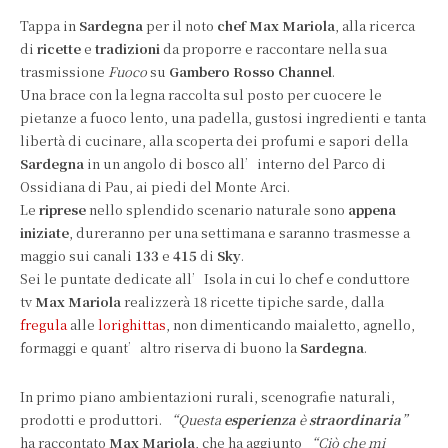
Tappa in
Sardegna
per il noto
chef Max Mariola
, alla ricerca
di
ricette
e
tradizioni
da proporre e raccontare nella sua
trasmissione
Fuoco
su
Gambero Rosso Channel
.
Una brace con la legna raccolta sul posto per cuocere le
pietanze a fuoco lento, una padella, gustosi ingredienti e tanta
libertà di cucinare, alla scoperta dei profumi e sapori della
Sardegna
in un angolo di bosco all’interno del Parco di
Ossidiana di Pau, ai piedi del Monte Arci.
Le
riprese
nello splendido scenario naturale sono
appena
iniziate
, dureranno per una settimana e saranno trasmesse a
maggio sui
canali
133
e
415
di
Sky
.
Sei le puntate dedicate all’Isola in cui lo chef e conduttore
tv
Max Mariola
realizzerà 18 ricette tipiche sarde, dalla
fregula
alle
lorighittas
, non dimenticando maialetto, agnello,
formaggi e quant’altro riserva di buono la
Sardegna
.
In primo piano ambientazioni rurali, scenografie naturali,
prodotti e produttori.
“Questa
esperienza
è
straordinaria
”
ha raccontato
Max Mariola
, che ha aggiunto
“Ciò che mi