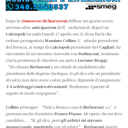
Dopo le
clamorose dichiarazioni
diffuse nei giorni scorsi,
arrivano altre
anticipazioni
dell’inchiesta di
Report
su
Calciopoli
(in onda lunedì 17 aprile ore 21.30 su Rai3) che
vedono protagonista
Massimo Cellino
. L’attuale presidente
del Brescia, ai tempi di
Calciopoli
presidente del
Cagliari
, ha
raccontato di un incontro riservato con
Berlusconi
, terminato
con la promessa di chiedere un
aiuto
a
Luciano Moggi
.
“Mi chiama
Berlusconi
e mi chiede di candidarmi alla
presidenza della Regione Sardegna. Io gli dico che un presidente
di calcio non deve avere colore politico. Riprende il campionato:
3-4 arbitraggi contro devastanti
. Perdemmo 3 partite di
seguito in modo vergognoso”.
Cellino
prosegue:
“Vado a Roma a casa di
Berlusconi
, e c’è
presente anche il ministro
Franco Pisano
. Mi ripete che mi devo
candidare… “Sì, gli dico, però
gli arbitri mi stavano
massacrando
,
smettetela
con gli arbitri”.
Berlusconi
guarda