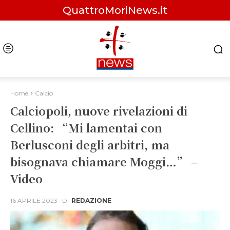
QuattroMoriNews.it
Home
Calcio
Calciopoli, nuove rivelazioni di
Cellino: “Mi lamentai con
Berlusconi degli arbitri, ma
bisognava chiamare Moggi…” –
Video
16 APRILE 2023
DI
REDAZIONE