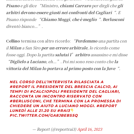
Pisano
e gli dice “Ministro,
chiami Carraro
per dirgli che
gli
arbitri devono essere giusti nei confronti del Cagliari
“. E
Pisano risponde “
Chiamo Moggi
,
che è meglio
“.
Berlusconi
diventò bianco…”.
Cellino
termina con altro ricordo:
“
Perdemmo
una partita con
il
Milan
a San Siro
per un errore arbitrale
, lo ricordo come
fosse oggi. Dopo la partita
salutai l’arbitro
assassino e mi disse
“
Diglielo a Luciano
, eh…”. Poi mi sono reso conto che
la
vittoria del Milan lo portava al primo posto con la Juve
“.
NEL CORSO DELL’INTERVISTA RILASCIATA A
#REPORT
IL PRESIDENTE DEL BRESCIA CALCIO, AI
TEMPI DI
#CALCIOPOLI
PRESIDENTE DEL CAGLIARI,
RACCONTA UN INCONTRO RISERVATO CON
#BERLUSCONI
, CHE TERMINA CON LA PROMESSA DI
CHIEDERE UN AIUTO A LUCIANO MOGGI.
#REPORT
LUNEDÌ ALLE 21.20 SU
#RAI3
PIC.TWITTER.COM/GA8JBEBS5Q
— Report (@reportrai3)
April 16, 2023